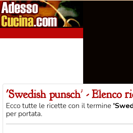
'Swedish punsch' - Elenco ri
Home
Aperitivi
Antipasti
Primi Piatti
Seco
Ecco tutte le ricette con il termine
'Swed
per portata.