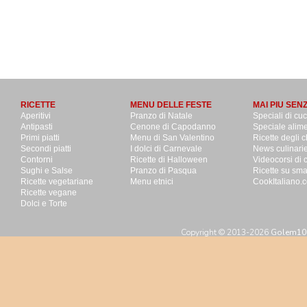
RICETTE
MENU DELLE FESTE
MAI PIU SEN
Aperitivi
Pranzo di Natale
Speciali di cu
Antipasti
Cenone di Capodanno
Speciale alime
Primi piatti
Menu di San Valentino
Ricette degli c
Secondi piatti
I dolci di Carnevale
News culinari
Contorni
Ricette di Halloween
Videocorsi di 
Sughi e Salse
Pranzo di Pasqua
Ricette su sm
Ricette vegetariane
Menu etnici
CookItaliano.c
Ricette vegane
Dolci e Torte
Copyright © 2013-2026
Golem100 