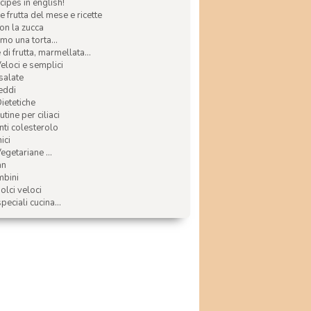
ecipes in english!
e frutta del mese e ricette
con la zucca
mo una torta...
di frutta, marmellata...
Veloci e semplici
 salate
reddi
Dietetiche
tine per ciliaci
nti colesterolo
ici
egetariane ...
an
mbini
olci veloci
speciali cucina...