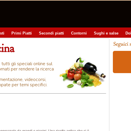
sti
Primi Piatti
Secondi piatti
Contorni
Sughi e salse
Do
cina
tti gli speciali online sul
ornati per rendere la ricerca
limentazione, videocorsi,
pate per temi specifici.