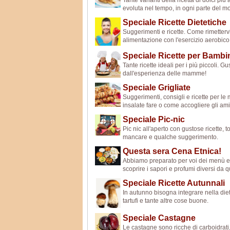
Tante varianti della ricetta di dolci più
evoluta nel tempo, in ogni parte del m
Speciale Ricette Dietetiche
Suggerimenti e ricette. Come rimettervi 
alimentazione con l'esercizio aerobico e
Speciale Ricette per Bambi
Tante ricette ideali per i più piccoli. 
dall'esperienza delle mamme!
Speciale Grigliate
Suggerimenti, consigli e ricette per le 
insalate fare o come accogliere gli ami
Speciale Pic-nic
Pic nic all'aperto con gustose ricette, 
mancare e qualche suggerimento.
Questa sera Cena Etnica!
Abbiamo preparato per voi dei menù et
scoprire i sapori e profumi diversi da qu
Speciale Ricette Autunnali
In autunno bisogna integrare nella diet
tartufi e tante altre cose buone.
Speciale Castagne
Le castagne sono ricche di carboidrati,