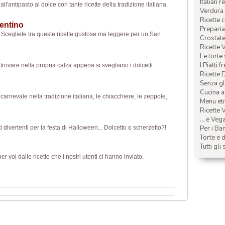
Italian r
ll'antipasto al dolce con tante ricette della tradizione italiana.
Verdura 
Ricette 
lentino
Preparia
. Scegliete tra queste ricette gustose ma leggere per un San
Crostate 
Ricette 
Le torte
I Piatti f
 trovare nella propria calza appena si svegliano i dolcetti.
Ricette 
Senza glu
Cucina a
i carnevale nella tradizione italiana, le chiacchiere, le zeppole,
Menu etn
Ricette V
... e Veg
tti divertenti per la festa di Halloween... Dolcetto o scherzetto?!
Per i Ba
Torte e d
Tutti gli 
r voi dalle ricette che i nostri utenti ci hanno inviato.