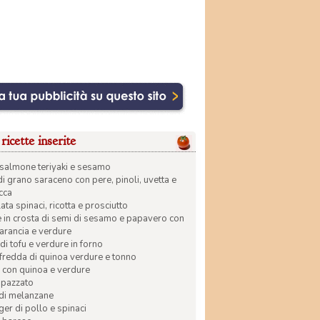
ricette inserite
di salmone teriyaki e sesamo
di grano saraceno con pere, pinoli, uvetta e
ecca
ata spinaci, ricotta e prosciutto
in crosta di semi di sesamo e papavero con
 arancia e verdure
di tofu e verdure in forno
 fredda di quinoa verdure e tonno
 con quinoa e verdure
apazzato
 di melanzane
r di pollo e spinaci