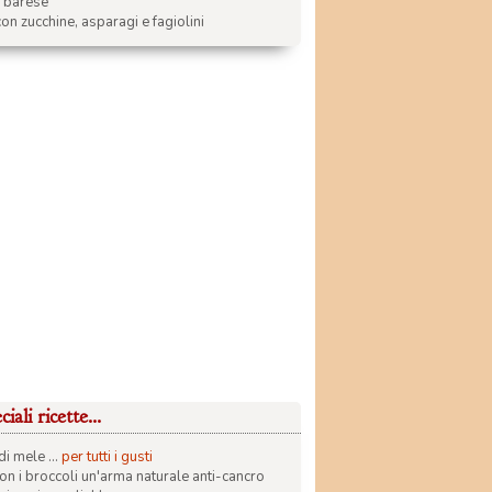
a barese
on zucchine, asparagi e fagiolini
iali ricette...
di mele ...
per tutti i gusti
con i broccoli un'arma naturale anti-cancro