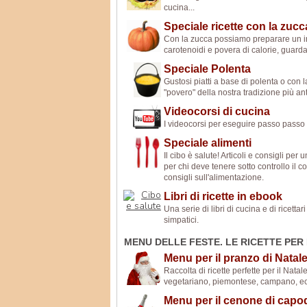
cucina...
Speciale ricette con la zucc
Con la zucca possiamo preparare un inte
carotenoidi e povera di calorie, guarda l
Speciale Polenta
Gustosi piatti a base di polenta o con 
"povero" della nostra tradizione più ant
Videocorsi di cucina
I videocorsi per eseguire passo passo u
Speciale alimenti
Il cibo è salute! Articoli e consigli per
per chi deve tenere sotto controllo il c
consigli sull'alimentazione.
Libri di ricette in ebook
Una serie di libri di cucina e di ricetta
simpatici.
MENU DELLE FESTE. LE RICETTE PER 
Menu per il pranzo di Natal
Raccolta di ricette perfette per il Natale
vegetariano, piemontese, campano, econ
Menu per il cenone di cap