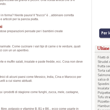
 apprezzata da grandi e piccini. Una ricetta antica che si è
ondo.
in forma? Niente paura! Il "trucco" è ...abbinare corretta
 articoli per la pancia piatta.
ni
Gustose preparazioni pensate per i bambini create
marinate. Come cucinare i vari tipi di carne o le verdure, quali
Ultime 
ci con un un aperitivo.
Filetti 
Strudel 
torte e muffin salati, insalate e paste fredde, ecc. Cosa non deve
frutta s
Torta sal
Salmone 
nici di alcuni paesi come Messico, India, Cina e Marocco per
salsa di
elli a cui siamo abituati.
Spiedini 
Insalata
a i prodotti di stagione come funghi, zucca, mele, castagne,
Polpette
Tofu str
Pizzette
Hamburge
 fibre, potassio e vitamine B, B1 e B6... ecco come usarle in