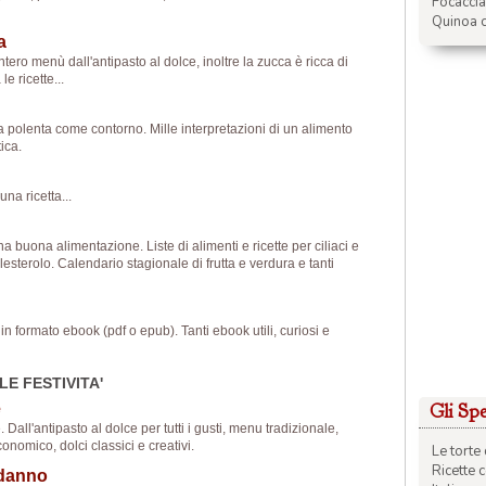
Focacci
Quinoa c
a
ro menù dall'antipasto al dolce, inoltre la zucca è ricca di
e ricette...
la polenta come contorno. Mille interpretazioni di un alimento
ica.
na ricetta...
 una buona alimentazione. Liste di alimenti e ricette per ciliaci e
olesterolo. Calendario stagionale di frutta e verdura e tanti
ri in formato ebook (pdf o epub). Tanti ebook utili, curiosi e
LE FESTIVITA'
Gli Spec
e
. Dall'antipasto al dolce per tutti i gusti, menu tradizionale,
omico, dolci classici e creativi.
Le torte 
Ricette 
odanno