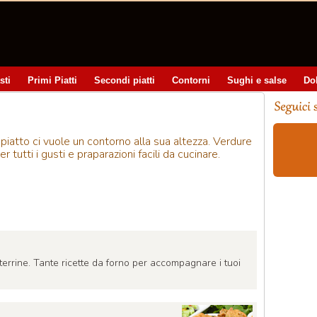
sti
Primi Piatti
Secondi piatti
Contorni
Sughi e salse
Do
atto ci vuole un contorno alla sua altezza. Verdure
er tutti i gusti e praparazioni facili da cucinare.
e terrine. Tante ricette da forno per accompagnare i tuoi