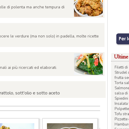
ittelle di polenta ma anche tempura di
ocere le verdure (ma non solo) in padella, molte ricette
Ultime 
onali ai più ricercati ed elaborati.
Filetti 
Strudel 
frutta s
Torta sal
Salmone 
rattolo, sott'olio e sotto aceto
salsa di
Spiedini 
Insalata
Polpette
Tofu str
Pizzette
Hamburge