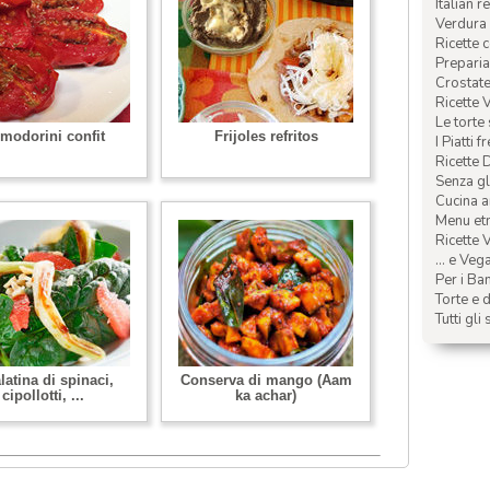
Italian r
Verdura 
Ricette 
Preparia
Crostate 
Ricette 
Le torte
modorini confit
Frijoles refritos
I Piatti f
Ricette 
Senza glu
Cucina a
Menu etn
Ricette V
... e Veg
Per i Ba
Torte e d
Tutti gli 
latina di spinaci,
Conserva di mango (Aam
cipollotti, ...
ka achar)