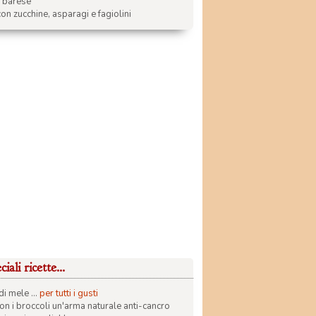
a barese
on zucchine, asparagi e fagiolini
iali ricette...
di mele ...
per tutti i gusti
con i broccoli un'arma naturale anti-cancro