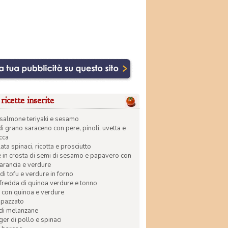
ricette inserite
di salmone teriyaki e sesamo
di grano saraceno con pere, pinoli, uvetta e
ecca
ata spinaci, ricotta e prosciutto
in crosta di semi di sesamo e papavero con
 arancia e verdure
di tofu e verdure in forno
 fredda di quinoa verdure e tonno
 con quinoa e verdure
apazzato
 di melanzane
r di pollo e spinaci