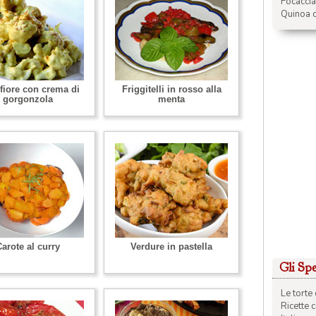
Focacci
Quinoa c
fiore con crema di
Friggitelli in rosso alla
gorgonzola
menta
arote al curry
Verdure in pastella
Gli Spec
Le torte 
Ricette 