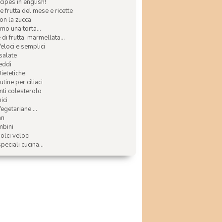
ecipes in english!
e frutta del mese e ricette
con la zucca
mo una torta...
di frutta, marmellata...
Veloci e semplici
 salate
reddi
Dietetiche
tine per ciliaci
nti colesterolo
ici
egetariane ...
an
mbini
olci veloci
speciali cucina...