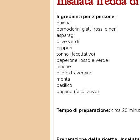
Insalata fredda d
Ingredienti per 2 persone:
quinoa
pomodorini gialli, rossi e neri
asparagi
olive verdi
capperi
tonno (facoltativo)
peperone rosso e verde
limone
olio extravergine
menta
basilico
origano (facoltativo)
Tempo di preparazione:
circa 20 minut
Preparazione della ricetta "Insalata