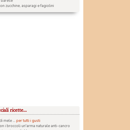
a barese
on zucchine, asparagi e fagiolini
iali ricette...
di mele ...
per tutti i gusti
con i broccoli un'arma naturale anti-cancro