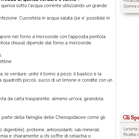
Focacci
 quinoa sotto l’acqua corrente utilizzando un grande
Quinoa c
onfezione. Cuocetela in acqua salata (se e’ possibile in
apore nel forno a microonde con l'apposita pentola
entola chiusa) dipende dal forno a microonde.
i.
ettine.
 le verdure, unite il tonno a pezzi, il basilico e la
a quadrotti piccoli, succo di un limone e condite con un
perta da carta trasparente, almeno un'ora, girandola
a parte della famiglia delle Chenopidacee come gli
Gli Spec
Le torte 
o digeribile), proteine, antiossidanti, sali minerali;
Ricette 
emia e chiaramente a chi soffre di celiachia o