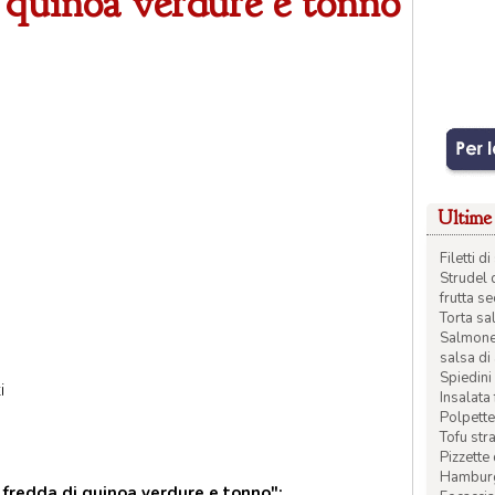
i quinoa verdure e tonno
Ultime 
Filetti 
Strudel 
frutta s
Torta sal
Salmone 
salsa di
Spiedini 
i
Insalata
Polpette
Tofu str
Pizzette
Hamburge
 fredda di quinoa verdure e tonno":