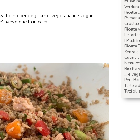
Italian r
Verdura 
Ricette 
za tonno per degli amici vegetariani e vegani.
Preparia
e' avevo quella in casa.
Crostate 
Ricette 
Le torte
I Piatti f
Ricette 
Senza glu
Cucina a
Menu etn
Ricette V
... e Veg
Per i Ba
Torte e d
Tutti gli 