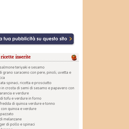
ricette inserite
di salmone teriyaki e sesamo
di grano saraceno con pere, pinoli, uvetta e
ecca
ata spinaci, ricotta e prosciutto
in crosta di semi di sesamo e papavero con
 arancia e verdure
di tofu e verdure in forno
 fredda di quinoa verdure e tonno
 con quinoa e verdure
apazzato
 di melanzane
r di pollo e spinaci