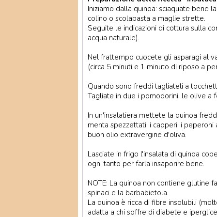
Iniziamo dalla quinoa: sciaquate bene la
colino o scolapasta a maglie strette.
Seguite le indicazioni di cottura sulla c
acqua naturale).
Nel frattempo cuocete gli asparagi al v
(circa 5 minuti e 1 minuto di riposo a p
Quando sono freddi tagliateli a tocchett
Tagliate in due i pomodorini, le olive a f
In un'insalatiera mettete la quinoa fredda,
menta spezzettati, i capperi, i peperoni 
buon olio extravergine d'oliva.
Lasciate in frigo l'insalata di quinoa co
ogni tanto per farla insaporire bene.
NOTE: La quinoa non contiene glutine f
spinaci e la barbabietola.
La quinoa è ricca di fibre insolubili (molt
adatta a chi soffre di diabete e iperglic