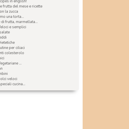
ecipes in english!
e frutta del mese e ricette
con la zucca
mo una torta...
di frutta, marmellata...
Veloci e semplici
 salate
reddi
Dietetiche
tine per ciliaci
nti colesterolo
ici
egetariane ...
an
mbini
olci veloci
speciali cucina...