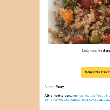
Nella foto,
Insalat
Memorizza la rice
Autore:
Patty
Altre ricette con...
quinoa
insalata fredda
in
semplice
vegana
vegetariana
ricetta senza gl