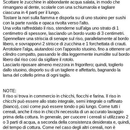
Scottare le zucchine in abbondante acqua salata, in modo che
rimangano al dente, scolarle con una schiumarola e tagliare
ciascuna in 4 parti per il lungo.
Tostare la nori sulla fiamma e disporla su di uno stuoino per sushi
con la parte ruvida e opaca rivolta verso l’alto.
Una volta raffreddato il riso, stenderne sull’alga uno strato di 1
centimetro di spessore, lasciando un bordo vuoto di 3 centimetri.
Spennellare una striscia di senape sul riso, parallelamente al bordo
libero, e sovrapporvi 2 strisce di zucchina e 1 forchettata di crauti.
Arrotolare l’alga, aiutandosi con l’apposito stuoino, fino a ottenere u
cilindro compatto, passando le dita leggermente inumidite sul bordo
libero dal riso così da sigillare il rotolo.
Lasciarlo riposare almeno mezzora in frigorifero; quindi, toglierlo
dallo stuoino, disporlo su di un tagliere e affettarlo, bagnando la
lama del coltello prima di ogni taglio.
NOTE:
Il riso si trova in commercio in chicchi, fiocchi e farina. Il riso in
chicchi può essere allo stato integrale, semi integrale o raffinato
(bianco), così come può essere tondo o più lungo. Come tutti i
cereali, anche il riso in chicchi necessita di un accurato lavaggio
prima della cottura. In generale, per cuocere i cereali si utilizzano 2
o 3 parti di acqua, a seconda della consistenza desiderata e, quindi,
del tempo di cottura. Come nel caso degli altri cereali, non è