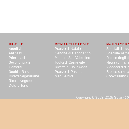
RICETTE
MENU DELLE FESTE
MAI PIU SEN
Aperitivi
Pranzo di Natale
Speciali di cu
Antipasti
Cenone di Capodanno
Speciale alime
Primi piatti
Menu di San Valentino
Ricette degli c
Secondi piatti
I dolci di Carnevale
News culinari
Contorni
Ricette di Halloween
Videocorsi di 
Sughi e Salse
Pranzo di Pasqua
Ricette su sm
Ricette vegetariane
Menu etnici
CookItaliano.c
Ricette vegane
Dolci e Torte
Copyright © 2013-2026
Golem100 