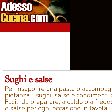
Sughi e salse
Home
Aperitivi
Antipasti
Primi Piatti
Seco
Per insaporire una pasta o accompa
pietanza... sughi, salse e condimenti pe
Facili da preparare, a caldo o a fredd
e salse per ogni occasione in tavola.