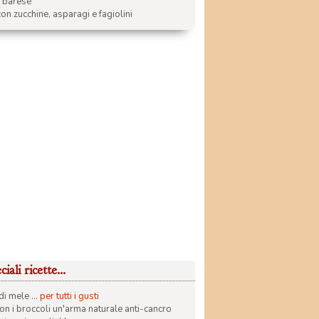
a barese
on zucchine, asparagi e fagiolini
iali ricette...
di mele ...
per tutti i gusti
con i broccoli un'arma naturale anti-cancro