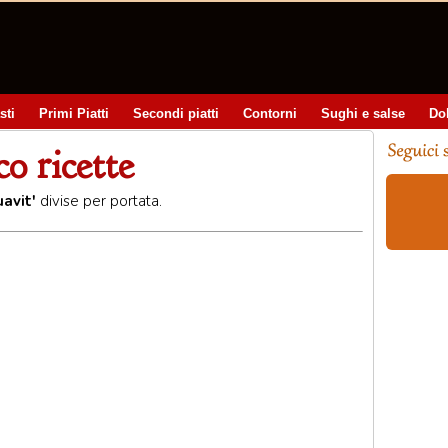
sti
Primi Piatti
Secondi piatti
Contorni
Sughi e salse
Do
co ricette
avit'
divise per portata.