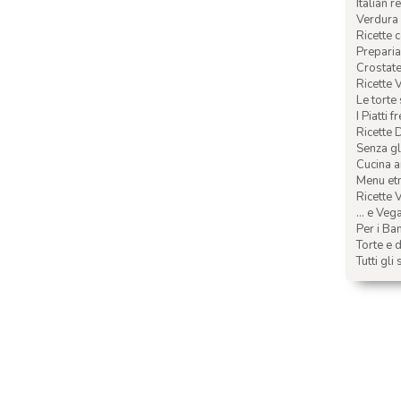
Italian r
Verdura 
Ricette 
Preparia
Crostate 
Ricette 
Le torte
I Piatti f
Ricette 
Senza glu
Cucina a
Menu etn
Ricette V
... e Veg
Per i Ba
Torte e d
Tutti gli 