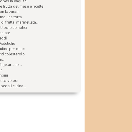
ecipes in english!
e frutta del mese e ricette
con la zucca
mo una torta...
di frutta, marmellata...
Veloci e semplici
 salate
reddi
Dietetiche
tine per ciliaci
nti colesterolo
ici
egetariane ...
an
mbini
olci veloci
speciali cucina...