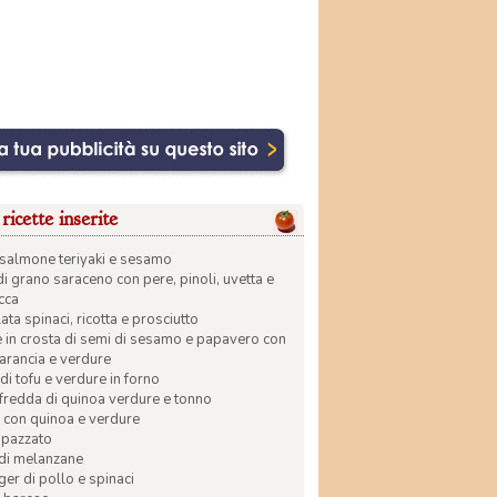
ricette inserite
di salmone teriyaki e sesamo
di grano saraceno con pere, pinoli, uvetta e
ecca
ata spinaci, ricotta e prosciutto
in crosta di semi di sesamo e papavero con
 arancia e verdure
di tofu e verdure in forno
 fredda di quinoa verdure e tonno
 con quinoa e verdure
apazzato
 di melanzane
r di pollo e spinaci