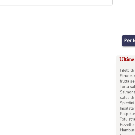
Ultime 
Filetti 
Strudel 
frutta s
Torta sal
Salmone 
salsa di
Spiedini 
Insalata
Polpette
Tofu str
Pizzette
Hamburge