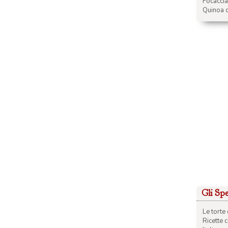
Focacci
Quinoa c
Gli Spec
Le torte 
Ricette 