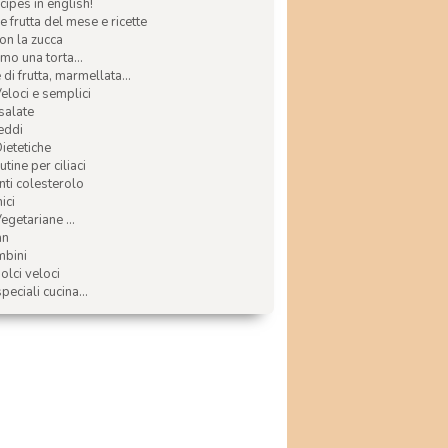
ecipes in english!
e frutta del mese e ricette
con la zucca
mo una torta...
di frutta, marmellata...
Veloci e semplici
 salate
reddi
Dietetiche
tine per ciliaci
nti colesterolo
ici
egetariane ...
an
mbini
olci veloci
speciali cucina...