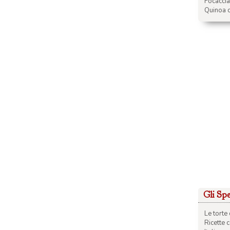
Focacci
Quinoa c
Gli Spec
Le torte 
Ricette 