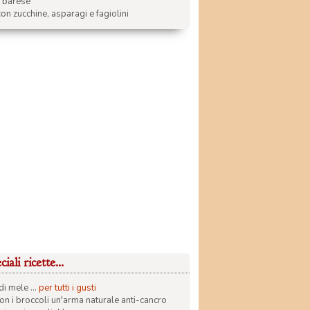
a barese
on zucchine, asparagi e fagiolini
iali ricette...
di mele ...
per tutti i gusti
con i broccoli un'arma naturale anti-cancro