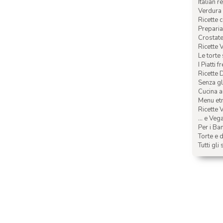
Italian r
Verdura 
Ricette 
Preparia
Crostate 
Ricette 
Le torte
I Piatti f
Ricette 
Senza glu
Cucina a
Menu etn
Ricette V
... e Veg
Per i Ba
Torte e d
Tutti gli 