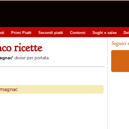
sti
Primi Piatti
Secondi piatti
Contorni
Sughi e salse
Do
co ricette
agnac'
divise per portata.
Armagnac