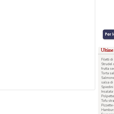
Ultime 
Filetti 
Strudel 
frutta s
Torta sal
Salmone 
salsa di
Spiedini 
Insalata
Polpette
Tofu str
Pizzette
Hamburge