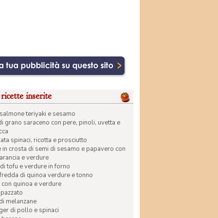
ricette inserite
di salmone teriyaki e sesamo
di grano saraceno con pere, pinoli, uvetta e
ecca
ata spinaci, ricotta e prosciutto
in crosta di semi di sesamo e papavero con
 arancia e verdure
di tofu e verdure in forno
 fredda di quinoa verdure e tonno
 con quinoa e verdure
apazzato
 di melanzane
r di pollo e spinaci