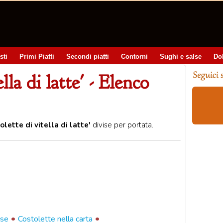
sti
Primi Piatti
Secondi piatti
Contorni
Sughi e salse
Do
lla di latte' - Elenco
olette di vitella di latte'
divise per portata.
•
•
ese
Costolette nella carta