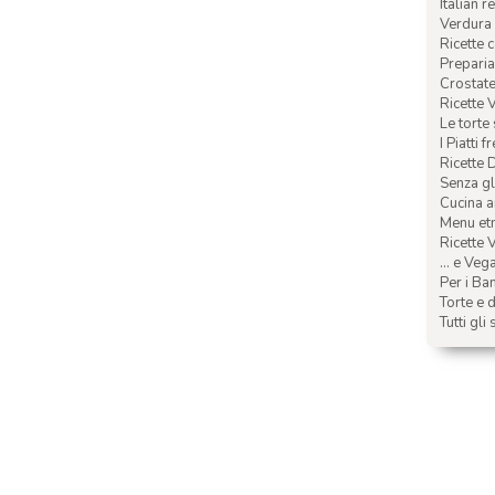
Italian r
Verdura 
Ricette 
Preparia
Crostate 
Ricette 
Le torte
I Piatti f
Ricette 
Senza glu
Cucina a
Menu etn
Ricette V
... e Veg
Per i Ba
Torte e d
Tutti gli 