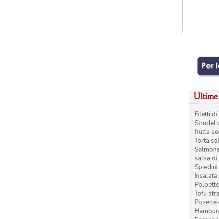
Ultime 
Filetti 
Strudel 
frutta s
Torta sal
Salmone 
salsa di
Spiedini 
Insalata
Polpette
Tofu str
Pizzette
Hamburge