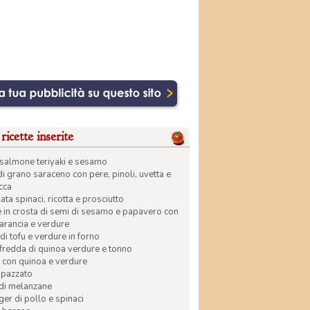
ricette inserite
di salmone teriyaki e sesamo
di grano saraceno con pere, pinoli, uvetta e
ecca
ata spinaci, ricotta e prosciutto
in crosta di semi di sesamo e papavero con
 arancia e verdure
di tofu e verdure in forno
 fredda di quinoa verdure e tonno
 con quinoa e verdure
apazzato
 di melanzane
r di pollo e spinaci