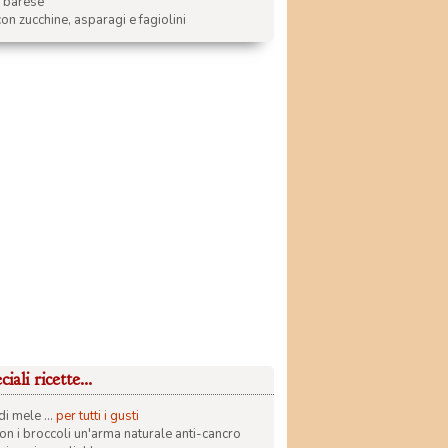
a barese
on zucchine, asparagi e fagiolini
iali ricette...
di mele ...
per tutti i gusti
con i broccoli un'arma naturale anti-cancro