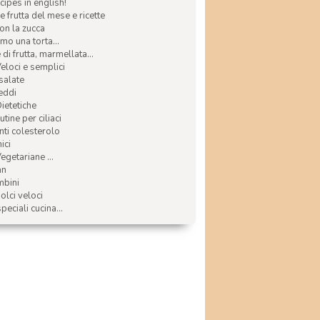
ecipes in english!
e frutta del mese e ricette
con la zucca
mo una torta...
di frutta, marmellata...
Veloci e semplici
 salate
reddi
Dietetiche
tine per ciliaci
nti colesterolo
ici
egetariane ...
an
mbini
olci veloci
speciali cucina...