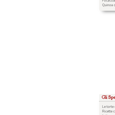
Focacci
Quinoa c
Gli Spec
Le torte 
Ricette 