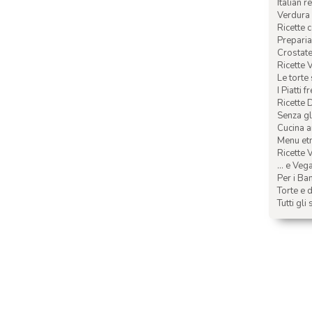
Italian r
Verdura 
Ricette 
Preparia
Crostate 
Ricette 
Le torte
I Piatti f
Ricette 
Senza glu
Cucina a
Menu etn
Ricette V
... e Veg
Per i Ba
Torte e d
Tutti gli 