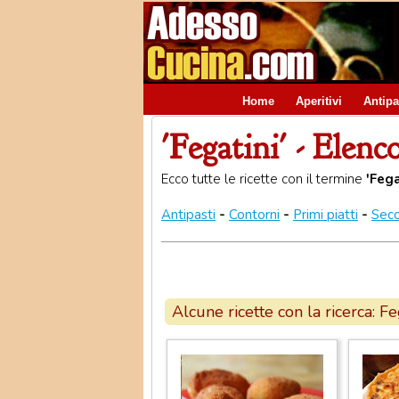
Home
Aperitivi
Antipa
'Fegatini' - Elenco
Ecco tutte le ricette con il termine
'Fega
Antipasti
-
Contorni
-
Primi piatti
-
Seco
Alcune ricette con la ricerca: Fe