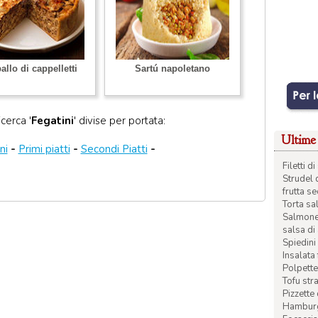
llo di cappelletti
Sartú napoletano
icerca '
Fegatini
' divise per portata:
Ultime 
ni
-
Primi piatti
-
Secondi Piatti
-
Filetti 
Strudel 
frutta s
Torta sal
Salmone 
salsa di
Spiedini 
Insalata
Polpette
Tofu str
Pizzette
Hamburge