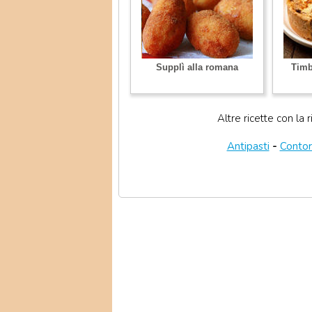
Supplì alla romana
Timba
Altre ricette con la r
Antipasti
-
Contor