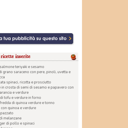
ricette inserite
di salmone teriyaki e sesamo
di grano saraceno con pere, pinoli, uvetta e
ecca
ata spinaci, ricotta e prosciutto
in crosta di semi di sesamo e papavero con
 arancia e verdure
di tofu e verdure in forno
 fredda di quinoa verdure e tonno
 con quinoa e verdure
apazzato
 di melanzane
r di pollo e spinaci