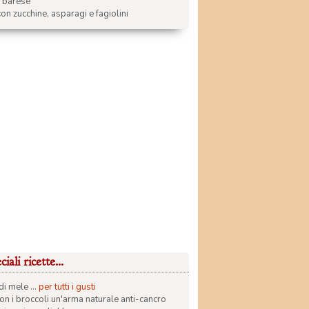
a barese
on zucchine, asparagi e fagiolini
iali ricette...
di mele ...
per tutti i gusti
con i broccoli un'arma naturale anti-cancro