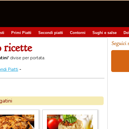
sti
Primi Piatti
Secondi piatti
Contorni
Sughi e salse
Do
 ricette
tini'
divise per portata.
ndi Piatti
-
gatini