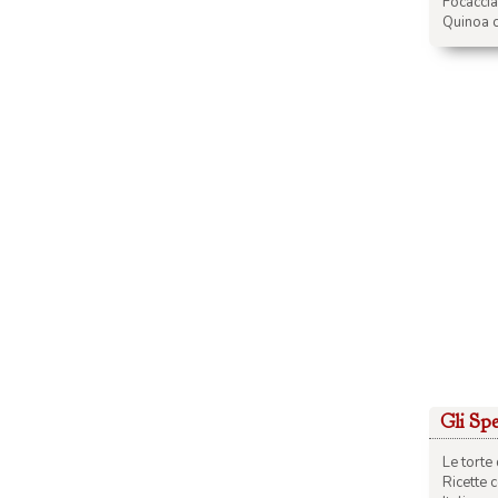
Focacci
Quinoa c
Gli Spec
Le torte 
Ricette 