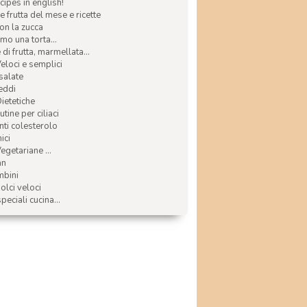
ecipes in english!
e frutta del mese e ricette
con la zucca
mo una torta...
di frutta, marmellata...
Veloci e semplici
 salate
reddi
Dietetiche
tine per ciliaci
nti colesterolo
ici
egetariane ...
an
mbini
olci veloci
speciali cucina...