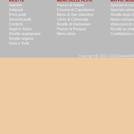
RICETTE
MENU DELLE FESTE
MAI PIU SEN
Aperitivi
Pranzo di Natale
Speciali di cu
Antipasti
Cenone di Capodanno
Speciale alime
Primi piatti
Menu di San Valentino
Ricette degli c
Secondi piatti
I dolci di Carnevale
News culinari
Contorni
Ricette di Halloween
Videocorsi di 
Sughi e Salse
Pranzo di Pasqua
Ricette su sm
Ricette vegetariane
Menu etnici
CookItaliano.c
Ricette vegane
Dolci e Torte
Copyright © 2013-2026
Golem100 