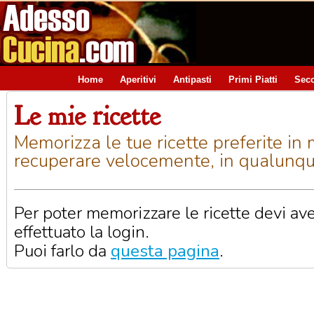
Home
Aperitivi
Antipasti
Primi Piatti
Seco
Le mie ricette
Memorizza le tue ricette preferite in
recuperare velocemente, in qualunq
Per poter memorizzare le ricette devi av
effettuato la login.
Puoi farlo da
questa pagina
.