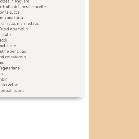
ecipes in english!
e frutta del mese e ricette
con la zucca
mo una torta...
di frutta, marmellata...
Veloci e semplici
 salate
reddi
Dietetiche
tine per ciliaci
nti colesterolo
ici
egetariane ...
an
mbini
olci veloci
speciali cucina...