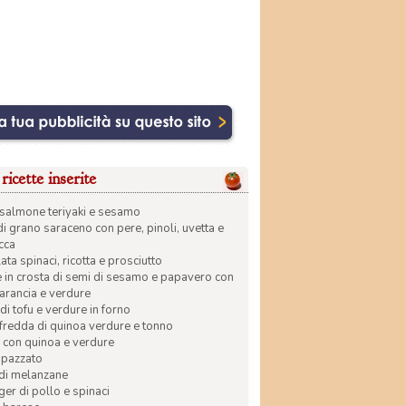
ricette inserite
di salmone teriyaki e sesamo
di grano saraceno con pere, pinoli, uvetta e
ecca
ata spinaci, ricotta e prosciutto
in crosta di semi di sesamo e papavero con
 arancia e verdure
di tofu e verdure in forno
 fredda di quinoa verdure e tonno
 con quinoa e verdure
apazzato
 di melanzane
r di pollo e spinaci