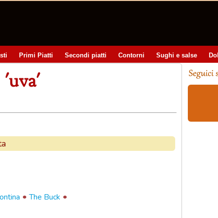
sti
Primi Piatti
Secondi piatti
Contorni
Sughi e salse
Do
 'uva'
ta
•
•
fontina
The Buck