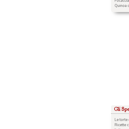
Focacci
Quinoa c
Gli Spec
Le torte 
Ricette 