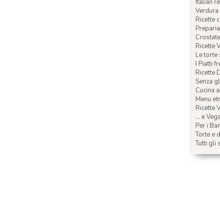
Italian r
Verdura 
Ricette 
Preparia
Crostate 
Ricette 
Le torte
I Piatti f
Ricette 
Senza glu
Cucina a
Menu etn
Ricette V
... e Veg
Per i Ba
Torte e d
Tutti gli 