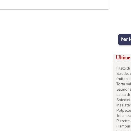
Ultime 
Filetti 
Strudel 
frutta s
Torta sal
Salmone 
salsa di
Spiedini 
Insalata
Polpette
Tofu str
Pizzette
Hamburge