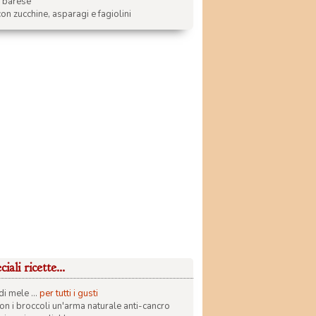
a barese
on zucchine, asparagi e fagiolini
iali ricette...
di mele ...
per tutti i gusti
con i broccoli un'arma naturale anti-cancro