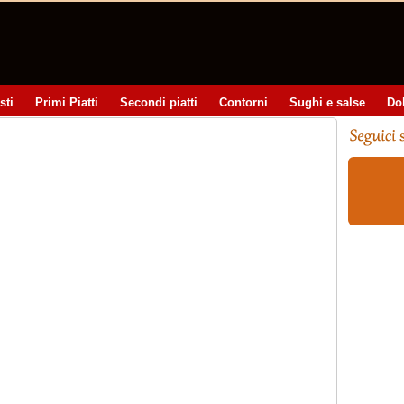
sti
Primi Piatti
Secondi piatti
Contorni
Sughi e salse
Do