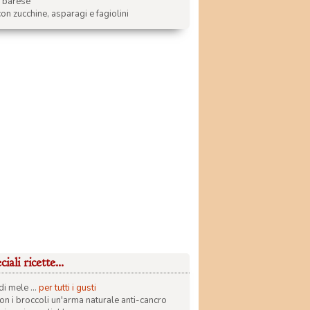
a barese
on zucchine, asparagi e fagiolini
iali ricette...
di mele ...
per tutti i gusti
con i broccoli un'arma naturale anti-cancro