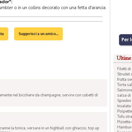
ador":
umbler o in un collins decorato con una fetta d'arancia.
tta
Suggerisci a un amico...
Ultime 
Filetti 
Strudel 
frutta s
Torta sal
Salmone 
ttamente nel bicchiere da champagne, servire con cubetti di
salsa di
Spiedini 
Insalata
Polpette
Tofu str
Pizzette
Hamburge
tranne la tonica, versare in un highball con ghiaccio, top up