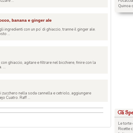
Focacci
zzare ...
Quinoa c
cco, banana e ginger ale
gli ingredienti con un po’ di ghiaccio, tranne il ginger ale.
sto ...
on ghiaccio, agitare e filtrare nel bicchiere, finire con la
 ...
 di zucchero nella soda cannella e cetriolo, aggiungere
 Cuatro. Raff ...
Gli Spec
Le torte 
Ricette 