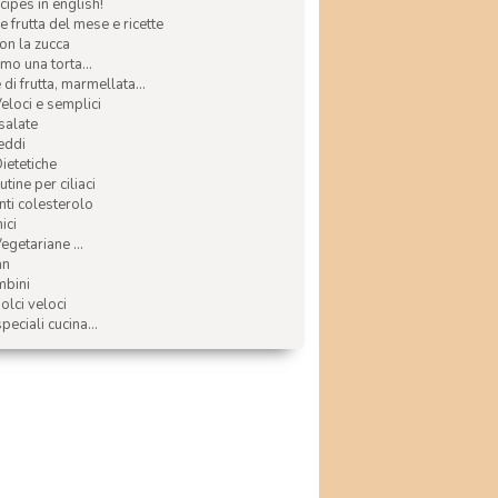
ecipes in english!
e frutta del mese e ricette
con la zucca
mo una torta...
di frutta, marmellata...
Veloci e semplici
 salate
reddi
Dietetiche
tine per ciliaci
nti colesterolo
ici
egetariane ...
an
mbini
olci veloci
speciali cucina...