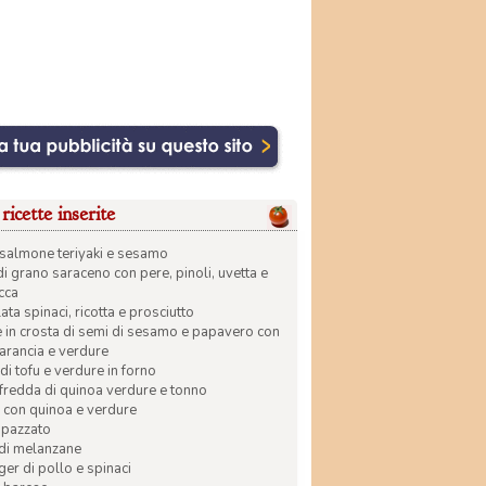
ricette inserite
di salmone teriyaki e sesamo
di grano saraceno con pere, pinoli, uvetta e
ecca
ata spinaci, ricotta e prosciutto
in crosta di semi di sesamo e papavero con
 arancia e verdure
di tofu e verdure in forno
 fredda di quinoa verdure e tonno
 con quinoa e verdure
apazzato
 di melanzane
r di pollo e spinaci