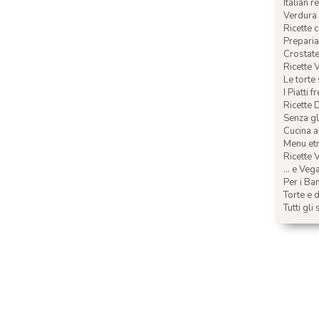
Italian r
Verdura 
Ricette 
Preparia
Crostate 
Ricette 
Le torte
I Piatti f
Ricette 
Senza glu
Cucina a
Menu etn
Ricette V
... e Veg
Per i Ba
Torte e d
Tutti gli 