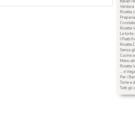
Italian r
Verdura 
Ricette 
Preparia
Crostate 
Ricette 
Le torte
I Piatti f
Ricette 
Senza glu
Cucina a
Menu etn
Ricette V
... e Veg
Per i Ba
Torte e d
Tutti gli 