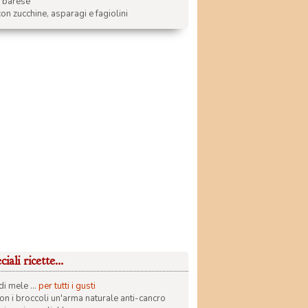
a barese
on zucchine, asparagi e fagiolini
iali ricette...
di mele ...
per tutti i gusti
con i broccoli un'arma naturale anti-cancro