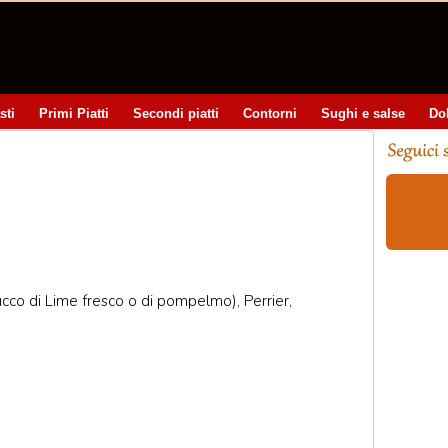
sti
Primi Piatti
Secondi piatti
Contorni
Sughi e salse
Do
ucco di Lime fresco o di pompelmo), Perrier,