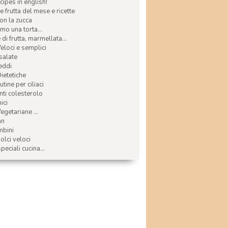
ecipes in english!
e frutta del mese e ricette
con la zucca
mo una torta...
di frutta, marmellata...
Veloci e semplici
 salate
reddi
Dietetiche
tine per ciliaci
nti colesterolo
ici
egetariane ...
an
mbini
olci veloci
speciali cucina...