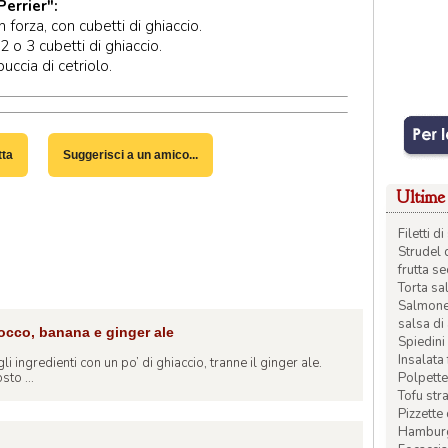
Perrier":
n forza, con cubetti di ghiaccio.
 2 o 3 cubetti di ghiaccio.
uccia di cetriolo.
tta
Suggerisci a un amico...
Ultime 
Filetti 
Strudel 
frutta s
Torta sal
Salmone 
salsa di
cco, banana e ginger ale
Spiedini 
Insalata
gli ingredienti con un po’ di ghiaccio, tranne il ginger ale.
Polpette
sto ...
Tofu str
Pizzette
Hamburge