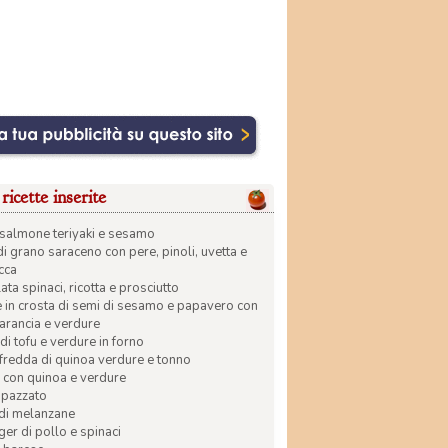
ricette inserite
di salmone teriyaki e sesamo
di grano saraceno con pere, pinoli, uvetta e
ecca
ata spinaci, ricotta e prosciutto
in crosta di semi di sesamo e papavero con
 arancia e verdure
di tofu e verdure in forno
 fredda di quinoa verdure e tonno
 con quinoa e verdure
apazzato
 di melanzane
r di pollo e spinaci