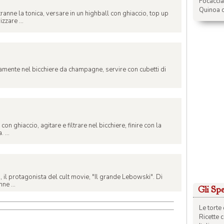
Focacci
Quinoa c
tranne la tonica, versare in un highball con ghiaccio, top up
zzare ...
ttamente nel bicchiere da champagne, servire con cubetti di
on ghiaccio, agitare e filtrare nel bicchiere, finire con la
 ...
o, il protagonista del cult movie, "Il grande Lebowski". Di
nne ...
Gli Spec
Le torte 
Ricette 