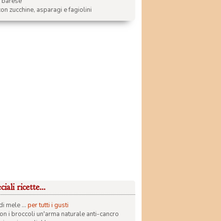
a barese
on zucchine, asparagi e fagiolini
iali ricette...
di mele ...
per tutti i gusti
con i broccoli un'arma naturale anti-cancro