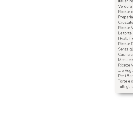
Italian r
Verdura 
Ricette 
Preparia
Crostate 
Ricette 
Le torte
I Piatti f
Ricette 
Senza glu
Cucina a
Menu etn
Ricette V
... e Veg
Per i Ba
Torte e d
Tutti gli 