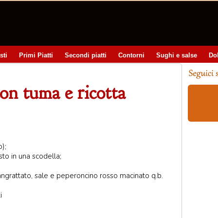
sti
Primi Piatti
Secondi piatti
Contorni
Sughi e salse
Do
con tuma e ricotta
);
to in una scodella;
pangrattato, sale e peperoncino rosso macinato q.b.
i