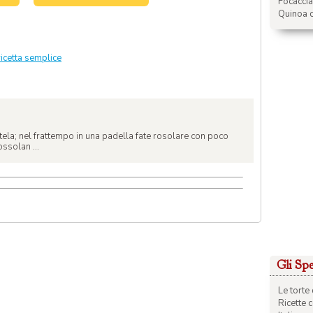
Focacci
Quinoa c
ricetta semplice
atela; nel frattempo in una padella fate rosolare con poco
ossolan ...
Gli Spec
Le torte 
Ricette 