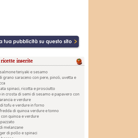
ricette inserite
di salmone teriyaki e sesamo
di grano saraceno con pere, pinoli, uvetta e
ecca
ata spinaci, ricotta e prosciutto
in crosta di semi di sesamo e papavero con
 arancia e verdure
di tofu e verdure in forno
 fredda di quinoa verdure e tonno
 con quinoa e verdure
apazzato
 di melanzane
r di pollo e spinaci