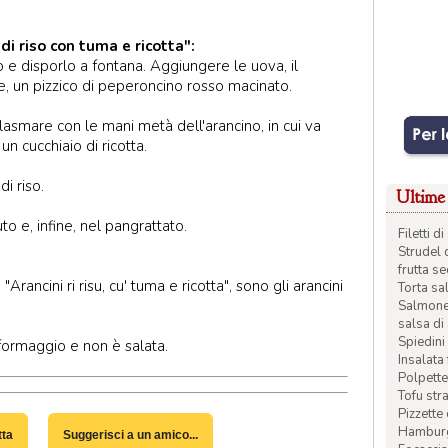
di riso con tuma e ricotta":
rlo e disporlo a fontana. Aggiungere le uova, il
e, un pizzico di peperoncino rosso macinato.
smare con le mani metà dell'arancino, in cui va
un cucchiaio di ricotta.
di riso.
Ultime 
uto e, infine, nel pangrattato.
Filetti 
Strudel 
frutta s
"Arancini ri risu, cu' tuma e ricotta", sono gli arancini
Torta sal
Salmone 
salsa di
Spiedini 
 formaggio e non è salata.
Insalata
Polpette
Tofu str
Pizzette
Hamburge
tta
Suggerisci a un amico...