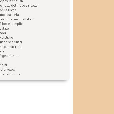
ecipes in english!
e frutta del mese e ricette
con la zucca
mo una torta...
di frutta, marmellata...
Veloci e semplici
 salate
reddi
Dietetiche
tine per ciliaci
nti colesterolo
ici
egetariane ...
an
mbini
olci veloci
speciali cucina...