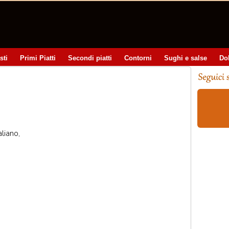
sti
Primi Piatti
Secondi piatti
Contorni
Sughi e salse
Do
liano,