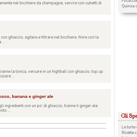
Focacci
ttamente nel bicchiere da champagne, servire con cubetti di
Quinoa c
on ghiaccio, agitare e filtrare nel bicchiere, finire con la
 ...
tranne la tonica, versare in un highball con ghiaccio, top up
zzare ...
cco, banana e ginger ale
gli ingredienti con un po’ di ghiaccio, tranne il ginger ale.
sto ...
Gli Spec
Le torte 
Ricette 