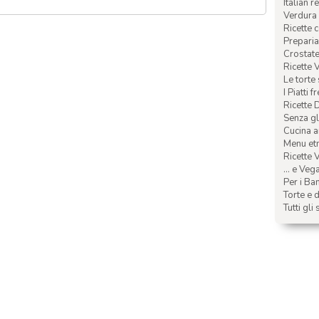
Italian r
Verdura 
Ricette 
Preparia
Crostate 
Ricette 
Le torte
I Piatti f
Ricette 
Senza glu
Cucina a
Menu etn
Ricette V
... e Veg
Per i Ba
Torte e d
Tutti gli 