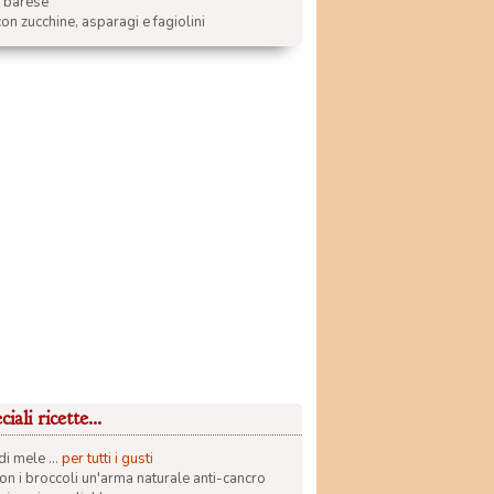
a barese
on zucchine, asparagi e fagiolini
iali ricette...
di mele ...
per tutti i gusti
con i broccoli un'arma naturale anti-cancro