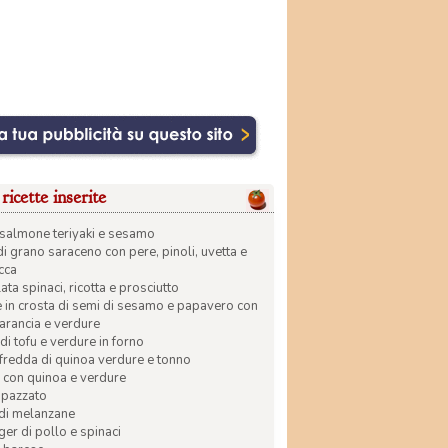
ricette inserite
di salmone teriyaki e sesamo
di grano saraceno con pere, pinoli, uvetta e
ecca
ata spinaci, ricotta e prosciutto
in crosta di semi di sesamo e papavero con
 arancia e verdure
di tofu e verdure in forno
 fredda di quinoa verdure e tonno
 con quinoa e verdure
apazzato
 di melanzane
r di pollo e spinaci