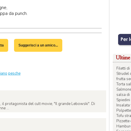
gne,
oppa da punch.
tta
Suggerisci a un amico...
Ultime 
Filetti 
liano
pesche
Strudel 
frutta s
Torta sal
Salmone 
salsa di
Spiedini 
o, il protagonista del cult movie, "Il grande Lebowski". Di
Insalata
nne ...
Polpette
Tofu str
Pizzette
Hamburge