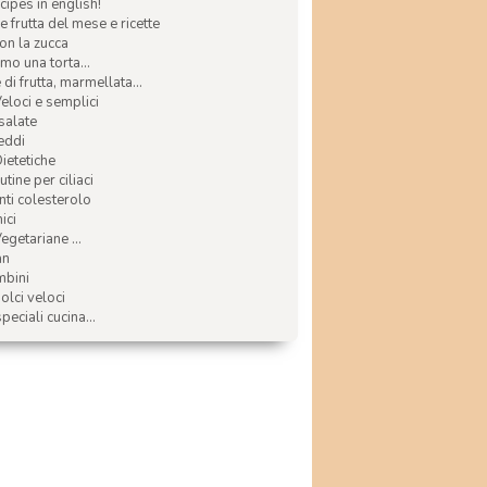
ecipes in english!
e frutta del mese e ricette
con la zucca
mo una torta...
di frutta, marmellata...
Veloci e semplici
 salate
reddi
Dietetiche
tine per ciliaci
nti colesterolo
ici
egetariane ...
an
mbini
olci veloci
speciali cucina...