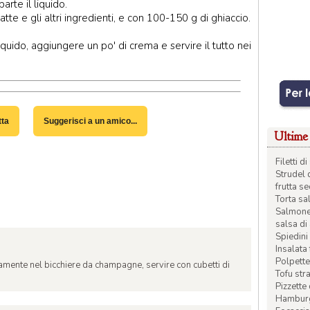
rte il liquido.
tte e gli altri ingredienti, e con 100-150 g di ghiaccio.
quido, aggiungere un po' di crema e servire il tutto nei
tta
Suggerisci a un amico...
Ultime 
Filetti 
Strudel 
frutta s
Torta sal
Salmone 
salsa di
Spiedini 
Insalata
Polpette
ttamente nel bicchiere da champagne, servire con cubetti di
Tofu str
Pizzette
Hamburge