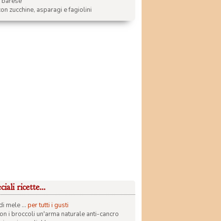
a barese
on zucchine, asparagi e fagiolini
iali ricette...
di mele ...
per tutti i gusti
con i broccoli un'arma naturale anti-cancro