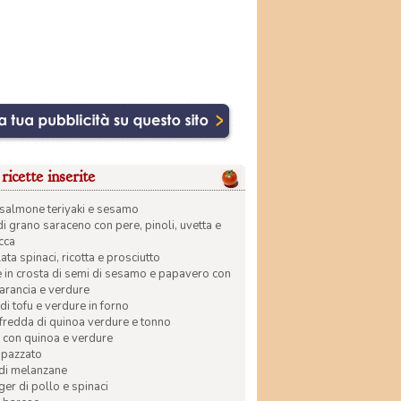
ricette inserite
di salmone teriyaki e sesamo
di grano saraceno con pere, pinoli, uvetta e
ecca
ata spinaci, ricotta e prosciutto
in crosta di semi di sesamo e papavero con
 arancia e verdure
di tofu e verdure in forno
 fredda di quinoa verdure e tonno
 con quinoa e verdure
apazzato
 di melanzane
r di pollo e spinaci