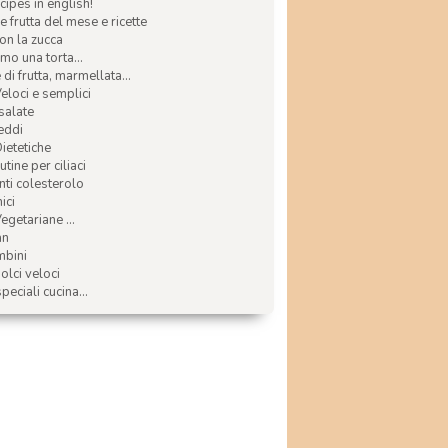
ecipes in english!
e frutta del mese e ricette
con la zucca
mo una torta...
di frutta, marmellata...
Veloci e semplici
 salate
reddi
Dietetiche
tine per ciliaci
nti colesterolo
ici
egetariane ...
an
mbini
olci veloci
speciali cucina...