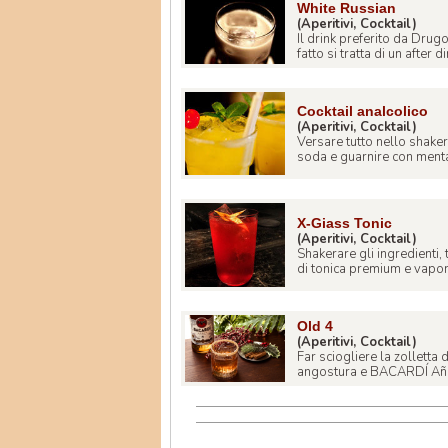
White Russian
(Aperitivi, Cocktail)
Il drink preferito da Drug
fatto si tratta di un after di
Cocktail analcolico
(Aperitivi, Cocktail)
Versare tutto nello shaker c
soda e guarnire con menta.
X-Giass Tonic
(Aperitivi, Cocktail)
Shakerare gli ingredienti, 
di tonica premium e vapori
Old 4
(Aperitivi, Cocktail)
Far sciogliere la zolletta
angostura e BACARDÍ Añejo