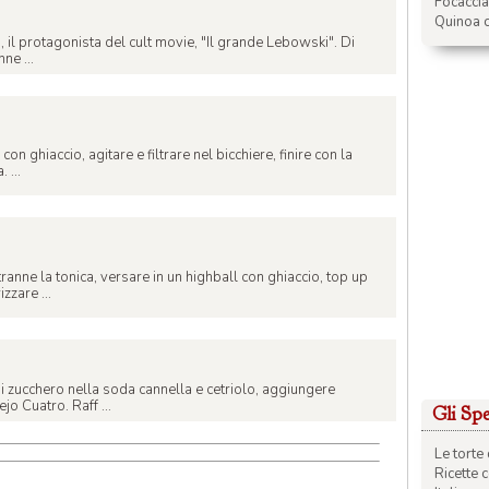
Focacci
Quinoa c
o, il protagonista del cult movie, "Il grande Lebowski". Di
nne ...
on ghiaccio, agitare e filtrare nel bicchiere, finire con la
 ...
tranne la tonica, versare in un highball con ghiaccio, top up
zzare ...
 di zucchero nella soda cannella e cetriolo, aggiungere
 Cuatro. Raff ...
Gli Spec
Le torte 
Ricette 