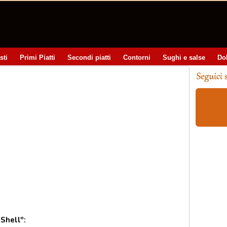
sti
Primi Piatti
Secondi piatti
Contorni
Sughi e salse
Do
Shell":