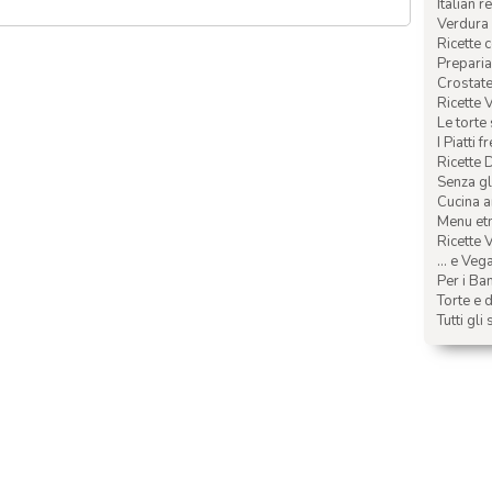
Italian r
Verdura 
Ricette 
Preparia
Crostate 
Ricette 
Le torte
I Piatti f
Ricette 
Senza glu
Cucina a
Menu etn
Ricette V
... e Veg
Per i Ba
Torte e d
Tutti gli 