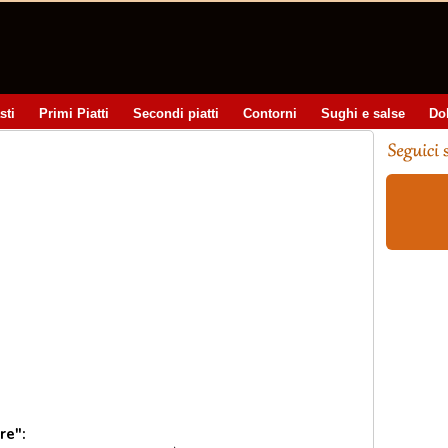
sti
Primi Piatti
Secondi piatti
Contorni
Sughi e salse
Do
re":