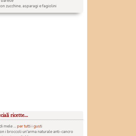
a barese
on zucchine, asparagi e fagiolini
iali ricette...
di mele ...
per tutti i gusti
con i broccoli un'arma naturale anti-cancro