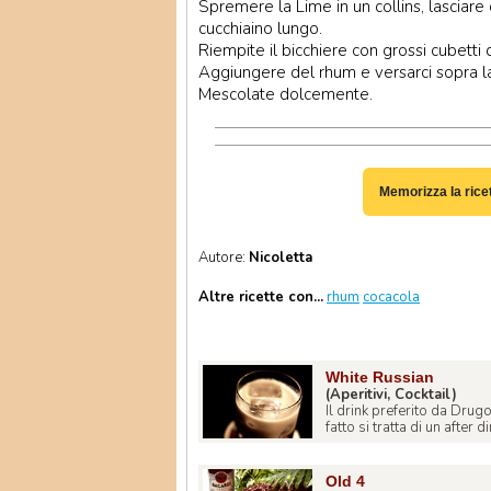
Spremere la Lime in un collins, lasciar
cucchiaino lungo.
Riempite il bicchiere con grossi cubetti d
Aggiungere del rhum e versarci sopra l
Mescolate dolcemente.
Memorizza la rice
Autore:
Nicoletta
Altre ricette con...
rhum
cocacola
White Russian
(Aperitivi, Cocktail)
Il drink preferito da Drug
fatto si tratta di un after di
Old 4