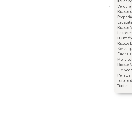
Italian r
Verdura 
Ricette 
Preparia
Crostate 
Ricette 
Le torte
I Piatti f
Ricette 
Senza glu
Cucina a
Menu etn
Ricette V
... e Veg
Per i Ba
Torte e d
Tutti gli 