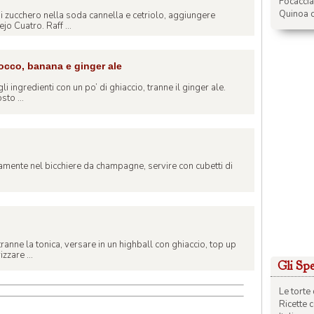
Focacci
Quinoa c
 di zucchero nella soda cannella e cetriolo, aggiungere
 Cuatro. Raff ...
cco, banana e ginger ale
gli ingredienti con un po’ di ghiaccio, tranne il ginger ale.
sto ...
ttamente nel bicchiere da champagne, servire con cubetti di
tranne la tonica, versare in un highball con ghiaccio, top up
zzare ...
Gli Spec
Le torte 
Ricette 