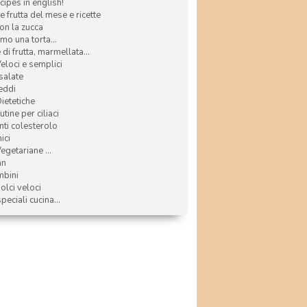
ecipes in english!
e frutta del mese e ricette
con la zucca
mo una torta...
di frutta, marmellata...
Veloci e semplici
 salate
reddi
Dietetiche
tine per ciliaci
nti colesterolo
ici
egetariane ...
an
mbini
olci veloci
speciali cucina...