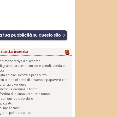
ricette inserite
di salmone teriyaki e sesamo
di grano saraceno con pere, pinoli, uvetta e
ecca
ata spinaci, ricotta e prosciutto
in crosta di semi di sesamo e papavero con
 arancia e verdure
di tofu e verdure in forno
 fredda di quinoa verdure e tonno
 con quinoa e verdure
apazzato
 di melanzane
r di pollo e spinaci