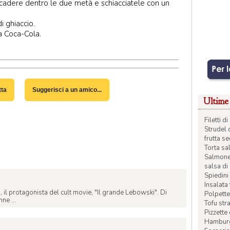
e cadere dentro le due metà e schiacciatele con un
i ghiaccio.
a Coca-Cola.
tta
Suggerisci a un amico...
Ultime 
Filetti 
Strudel 
frutta s
Torta sal
Salmone 
salsa di
Spiedini 
Insalata
o, il protagonista del cult movie, "Il grande Lebowski". Di
Polpette
nne ...
Tofu str
Pizzette
Hamburge