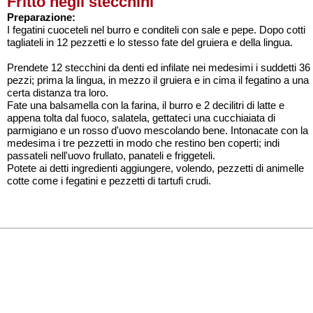
Fritto negli stecchini
Preparazione:
I fegatini cuoceteli nel burro e conditeli con sale e pepe. Dopo cotti
tagliateli in 12 pezzetti e lo stesso fate del gruiera e della lingua.
Prendete 12 stecchini da denti ed infilate nei medesimi i suddetti 36
pezzi; prima la lingua, in mezzo il gruiera e in cima il fegatino a una
certa distanza tra loro.
Fate una balsamella con la farina, il burro e 2 decilitri di latte e
appena tolta dal fuoco, salatela, gettateci una cucchiaiata di
parmigiano e un rosso d'uovo mescolando bene. Intonacate con la
medesima i tre pezzetti in modo che restino ben coperti; indi
passateli nell'uovo frullato, panateli e friggeteli.
Potete ai detti ingredienti aggiungere, volendo, pezzetti di animelle
cotte come i fegatini e pezzetti di tartufi crudi.