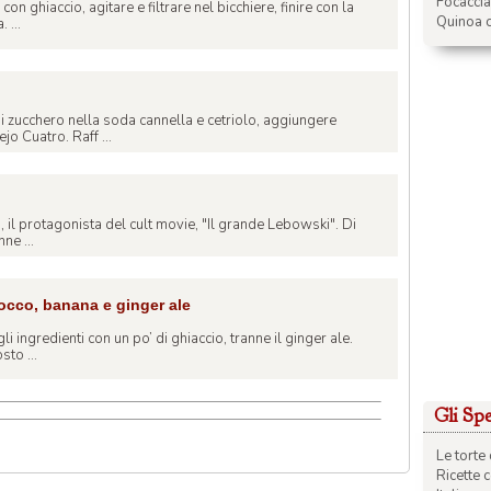
Focacci
on ghiaccio, agitare e filtrare nel bicchiere, finire con la
Quinoa c
 ...
 di zucchero nella soda cannella e cetriolo, aggiungere
 Cuatro. Raff ...
o, il protagonista del cult movie, "Il grande Lebowski". Di
nne ...
cco, banana e ginger ale
gli ingredienti con un po’ di ghiaccio, tranne il ginger ale.
sto ...
Gli Spec
Le torte 
Ricette 