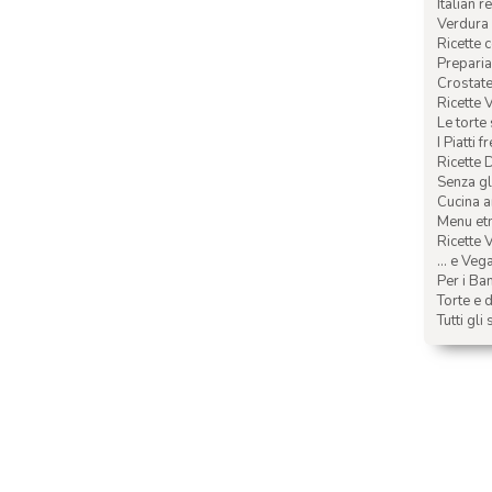
Italian r
Verdura 
Ricette 
Preparia
Crostate 
Ricette 
Le torte
I Piatti f
Ricette 
Senza glu
Cucina a
Menu etn
Ricette V
... e Veg
Per i Ba
Torte e d
Tutti gli 