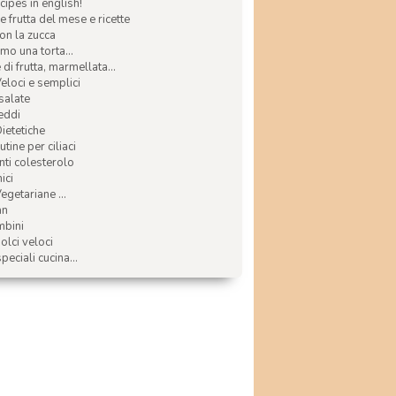
ecipes in english!
e frutta del mese e ricette
con la zucca
mo una torta...
di frutta, marmellata...
Veloci e semplici
 salate
reddi
Dietetiche
tine per ciliaci
nti colesterolo
ici
egetariane ...
an
mbini
olci veloci
speciali cucina...