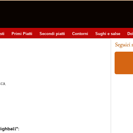
sti
Primi Piatti
Secondi piatti
Contorni
Sughi e salse
Do
ca,
ighball":