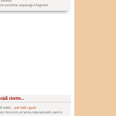
a barese
on zucchine, asparagi e fagiolini
iali ricette...
di mele ...
per tutti i gusti
con i broccoli un'arma naturale anti-cancro