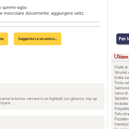
o spremi-aglio.
o e mescolare dolcemente; aggiungere seltz.
tta
Suggerisci a un amico...
Ultime 
Filetti 
Strudel 
frutta s
Torta sal
Salmone 
salsa di
Spiedini 
tranne la tonica, versare in un highball con ghiaccio, top up
zzare ...
Insalata
Polpette
Tofu str
Pizzette
Hamburge