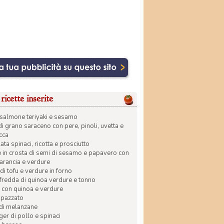
ricette inserite
di salmone teriyaki e sesamo
di grano saraceno con pere, pinoli, uvetta e
ecca
ata spinaci, ricotta e prosciutto
in crosta di semi di sesamo e papavero con
 arancia e verdure
di tofu e verdure in forno
 fredda di quinoa verdure e tonno
 con quinoa e verdure
apazzato
 di melanzane
r di pollo e spinaci