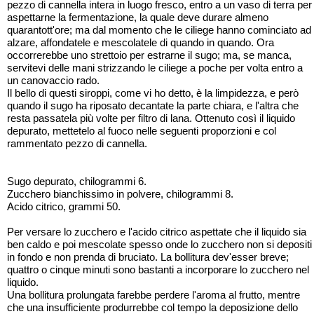
pezzo di cannella intera in luogo fresco, entro a un vaso di terra per
aspettarne la fermentazione, la quale deve durare almeno
quarantott'ore; ma dal momento che le ciliege hanno cominciato ad
alzare, affondatele e mescolatele di quando in quando. Ora
occorrerebbe uno strettoio per estrarne il sugo; ma, se manca,
servitevi delle mani strizzando le ciliege a poche per volta entro a
un canovaccio rado.
Il bello di questi siroppi, come vi ho detto, è la limpidezza, e però
quando il sugo ha riposato decantate la parte chiara, e l'altra che
resta passatela più volte per filtro di lana. Ottenuto così il liquido
depurato, mettetelo al fuoco nelle seguenti proporzioni e col
rammentato pezzo di cannella.
Sugo depurato, chilogrammi 6.
Zucchero bianchissimo in polvere, chilogrammi 8.
Acido citrico, grammi 50.
Per versare lo zucchero e l'acido citrico aspettate che il liquido sia
ben caldo e poi mescolate spesso onde lo zucchero non si depositi
in fondo e non prenda di bruciato. La bollitura dev'esser breve;
quattro o cinque minuti sono bastanti a incorporare lo zucchero nel
liquido.
Una bollitura prolungata farebbe perdere l'aroma al frutto, mentre
che una insufficiente produrrebbe col tempo la deposizione dello