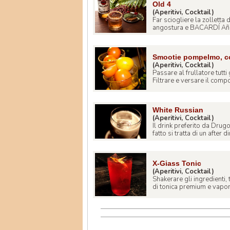
Old 4
(Aperitivi, Cocktail)
Far sciogliere la zolletta
angostura e BACARDÍ Añejo
Smootie pompelmo, co
(Aperitivi, Cocktail)
Passare al frullatore tutti 
Filtrare e versare il compo
White Russian
(Aperitivi, Cocktail)
Il drink preferito da Drug
fatto si tratta di un after di
X-Giass Tonic
(Aperitivi, Cocktail)
Shakerare gli ingredienti, 
di tonica premium e vapori