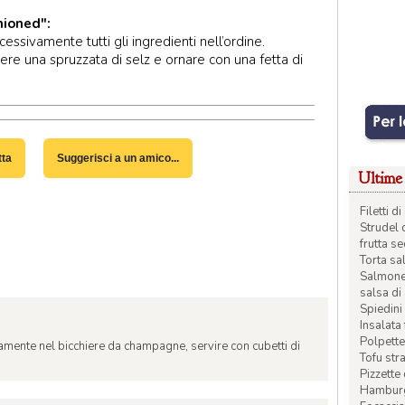
hioned":
ssivamente tutti gli ingredienti nell’ordine.
gere una spruzzata di selz e ornare con una fetta di
tta
Suggerisci a un amico...
Ultime 
Filetti 
Strudel 
frutta s
Torta sal
Salmone 
salsa di
Spiedini 
Insalata
Polpette
ttamente nel bicchiere da champagne, servire con cubetti di
Tofu str
Pizzette
Hamburge