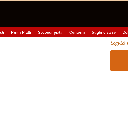
sti
Primi Piatti
Secondi piatti
Contorni
Sughi e salse
Do