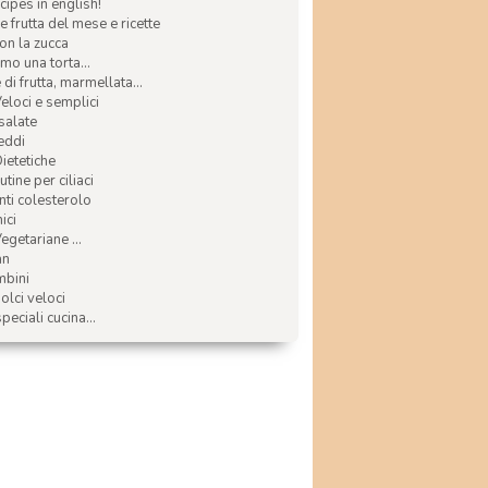
ecipes in english!
e frutta del mese e ricette
con la zucca
mo una torta...
di frutta, marmellata...
Veloci e semplici
 salate
reddi
Dietetiche
tine per ciliaci
nti colesterolo
ici
egetariane ...
an
mbini
olci veloci
speciali cucina...