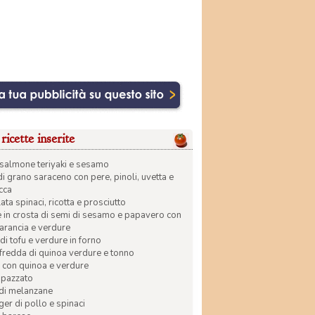
ricette inserite
di salmone teriyaki e sesamo
di grano saraceno con pere, pinoli, uvetta e
ecca
ata spinaci, ricotta e prosciutto
in crosta di semi di sesamo e papavero con
 arancia e verdure
di tofu e verdure in forno
 fredda di quinoa verdure e tonno
 con quinoa e verdure
apazzato
 di melanzane
r di pollo e spinaci