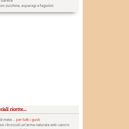
a barese
on zucchine, asparagi e fagiolini
iali ricette...
di mele ...
per tutti i gusti
con i broccoli un'arma naturale anti-cancro