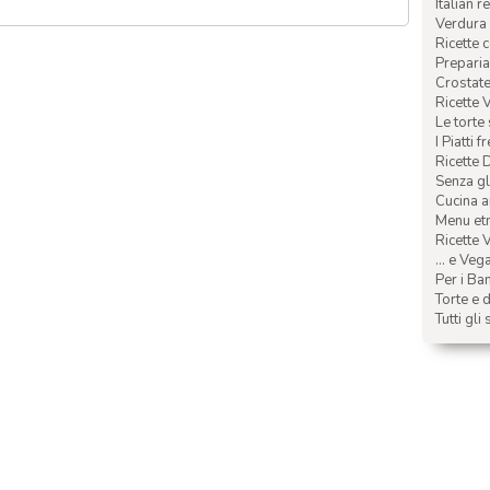
Italian r
Verdura 
Ricette 
Preparia
Crostate 
Ricette 
Le torte
I Piatti f
Ricette 
Senza glu
Cucina a
Menu etn
Ricette V
... e Veg
Per i Ba
Torte e d
Tutti gli 