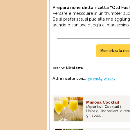
Preparazione della ricetta "Old Fas
Versare e mescolare in un thumbler succe
Se si preferisce, si può alla fine aggiun
arancio o con una ciliegia al maraschino.
Memorizza la rice
Autore:
Nicoletta
Altre ricette con...
rye
wisky
whisky
Mimosa Cocktail
(Aperitivi, Cocktail)
Unire gli ingredienti dire
ghiaccio. ...