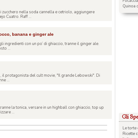
Focacci
Quinoa c
 di zucchero nella soda cannella e cetriolo, aggiungere
 Cuatro. Raff ...
cco, banana e ginger ale
gli ingredienti con un po’ di ghiaccio, tranne il ginger ale.
sto ...
o, il protagonista del cult movie, "Il grande Lebowski". Di
nne ...
tranne la tonica, versare in un highball con ghiaccio, top up
zzare ...
Gli Spec
Le torte 
Ricette 