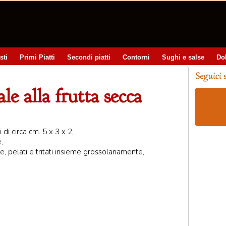
sti
Primi Piatti
Secondi piatti
Contorni
Sughi e salse
Do
le alla frutta secca
 di circa cm. 5 x 3 x 2,
,
, pelati e tritati insieme grossolanamente,