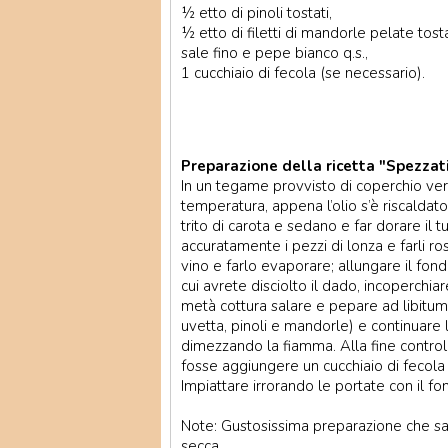
½ etto di pinoli tostati,
½ etto di filetti di mandorle pelate tost
sale fino e pepe bianco q.s.,
1 cucchiaio di fecola (se necessario).
Preparazione della ricetta "Spezzati
In un tegame provvisto di coperchio vers
temperatura, appena l’olio s’è riscaldato 
trito di carota e sedano e far dorare il t
accuratamente i pezzi di lonza e farli ro
vino e farlo evaporare; allungare il fo
cui avrete disciolto il dado, incoperchia
metà cottura salare e pepare ad libitum
uvetta, pinoli e mandorle) e continuare
dimezzando la fiamma. Alla fine control
fosse aggiungere un cucchiaio di fecola
Impiattare irrorando le portate con il fon
Note: Gustosissima preparazione che sa
secca.