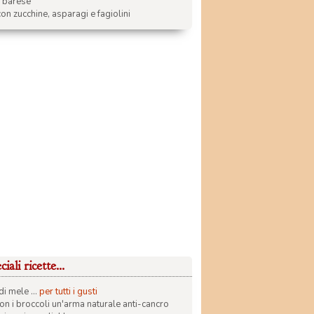
a barese
on zucchine, asparagi e fagiolini
iali ricette...
di mele ...
per tutti i gusti
con i broccoli un'arma naturale anti-cancro