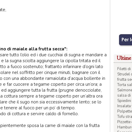
ate,
no di maiale alla frutta secca":
are tutto l’olio ed i due cucchiai di sugna e mandare a
Ultime 
e la sugna sciolta aggiungere la cipolla tritata ed il
utto a fuoco sostenuto; frattanto infarinare d’ogni lato
Filetti 
solare nel soffritto per cinque minuti, bagnare con il
Strudel 
ndo con una abbondante ramaiolata d’acqua bollente in
frutta s
re e far cuocere a tegame coperto per circa un’ora; a
Torta sal
 ed aggiungere tutta la frutta (prugne denocciolate,
Salmone 
salsa di
 la cottura sempre a tegame coperto per un’altra ora
Spiedini 
lare che il sugo non sia eccessivamente lento; se lo
Insalata
 e tenere al fuoco per un po’ di tempo.
Polpette
do di cottura e servire caldo di fornello.
Tofu str
Pizzette
pientemente sposa la carne di maiale con la frutta
Hamburge