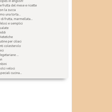
ecipes in english!
e frutta del mese e ricette
con la zucca
mo una torta...
di frutta, marmellata...
Veloci e semplici
 salate
reddi
Dietetiche
tine per ciliaci
nti colesterolo
ici
egetariane ...
an
mbini
olci veloci
speciali cucina...