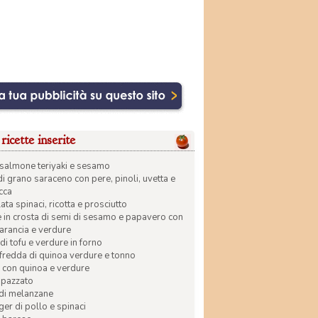
ricette inserite
di salmone teriyaki e sesamo
di grano saraceno con pere, pinoli, uvetta e
ecca
ata spinaci, ricotta e prosciutto
in crosta di semi di sesamo e papavero con
 arancia e verdure
di tofu e verdure in forno
 fredda di quinoa verdure e tonno
 con quinoa e verdure
apazzato
 di melanzane
r di pollo e spinaci