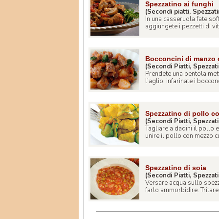
Spezzatino ai funghi
(Secondi piatti, Spezzat
In una casseruola fate soff
aggiungete i pezzetti di vite
Bocconcini di manzo c
(Secondi Piatti, Spezzat
Prendete una pentola mette
l’aglio, infarinate i bocconc
Spezzatino di pollo c
(Secondi Piatti, Spezzat
Tagliare a dadini il pollo 
unire il pollo con mezzo cu
Spezzatino di soia
(Secondi Piatti, Spezzat
Versare acqua sullo spezza
farlo ammorbidire. Tritare l