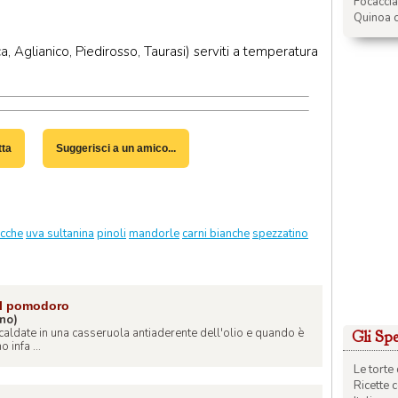
Focacci
Quinoa c
a, Aglianico, Piedirosso, Taurasi) serviti a temperatura
tta
Suggerisci a un amico...
cche
uva sultanina
pinoli
mandorle
carni bianche
spezzatino
 al pomodoro
ino)
Scaldate in una casseruola antiaderente dell'olio e quando è
Gli Spec
 infa ...
Le torte 
Ricette 