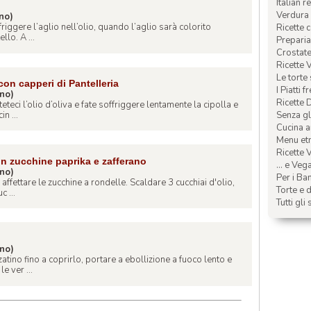
Italian r
Verdura 
ino)
riggere l’aglio nell’olio, quando l’aglio sarà colorito
Ricette 
llo. A ...
Preparia
Crostate 
Ricette 
Le torte
on capperi di Pantelleria
I Piatti f
ino)
Ricette 
teci l’olio d’oliva e fate soffriggere lentamente la cipolla e
in ...
Senza glu
Cucina a
Menu etn
Ricette V
on zucchine paprika e zafferano
... e Veg
ino)
Per i Ba
e affettare le zucchine a rondelle. Scaldare 3 cucchiai d'olio,
Torte e d
c ...
Tutti gli 
ino)
tino fino a coprirlo, portare a ebollizione a fuoco lento e
e ver ...