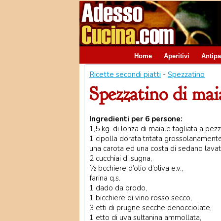
Home
Aperitivi
Antipa
Ricette secondi piatti
-
Spezzatino
Spezzatino di maia
Ingredienti per 6 persone:
1,5 kg. di lonza di maiale tagliata a pezzi
1 cipolla dorata tritata grossolanamente
una carota ed una costa di sedano lavate
2 cucchiai di sugna,
½ bcchiere d’olio d’oliva e.v.,
farina q.s.
1 dado da brodo,
1 bicchiere di vino rosso secco,
3 etti di prugne secche denocciolate,
1 etto di uva sultanina ammollata,