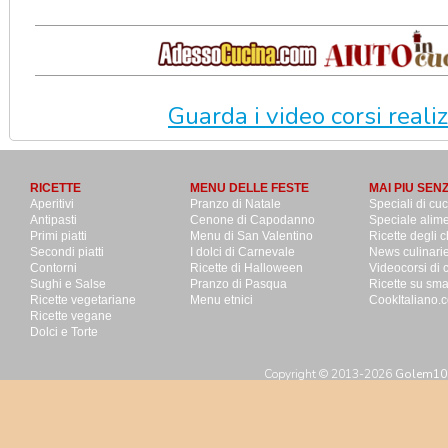
Guarda i video corsi realizz
RICETTE
MENU DELLE FESTE
MAI PIU SEN
Aperitivi
Pranzo di Natale
Speciali di cu
Antipasti
Cenone di Capodanno
Speciale alime
Primi piatti
Menu di San Valentino
Ricette degli c
Secondi piatti
I dolci di Carnevale
News culinari
Contorni
Ricette di Halloween
Videocorsi di 
Sughi e Salse
Pranzo di Pasqua
Ricette su sm
Ricette vegetariane
Menu etnici
CookItaliano.c
Ricette vegane
Dolci e Torte
Copyright © 2013-2026
Golem100 