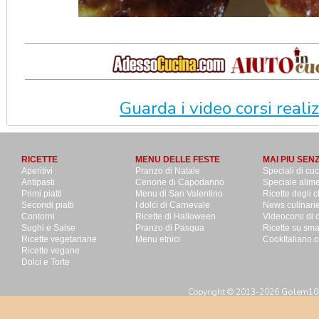
Guarda i video corsi realizz
RICETTE
MENU DELLE FESTE
MAI PIU SEN
Aperitivi
Pranzo di Natale
Speciali di cu
Antipasti
Cenone di Capodanno
Speciale alime
Primi piatti
Menu di San Valentino
Ricette degli c
Secondi piatti
I dolci di Carnevale
News culinari
Contorni
Ricette di Halloween
Videocorsi di 
Sughi e Salse
Pranzo di Pasqua
Ricette su sm
Ricette vegetariane
Menu etnici
CookItaliano.c
Ricette vegane
Dolci e Torte
Copyright © 2013-2026
Golem100 