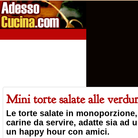
Home
Aperitivi
Antipasti
Primi Piatti
Seco
Mini torte salate alle verdu
Le torte salate in monoporzione
carine da servire, adatte sia ad 
un happy hour con amici.