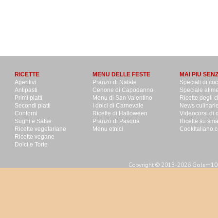
RICETTE
MENU DELLE FESTE
MAI PIU SEN
Aperitivi
Pranzo di Natale
Speciali di cu
Antipasti
Cenone di Capodanno
Speciale alime
Primi piatti
Menu di San Valentino
Ricette degli c
Secondi piatti
I dolci di Carnevale
News culinari
Contorni
Ricette di Halloween
Videocorsi di 
Sughi e Salse
Pranzo di Pasqua
Ricette su sm
Ricette vegetariane
Menu etnici
CookItaliano.c
Ricette vegane
Dolci e Torte
Copyright © 2013-2026
Golem100 