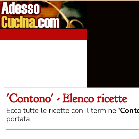
'Contono' - Elenco ricette
Home
Aperitivi
Antipasti
Primi Piatti
Seco
Ecco tutte le ricette con il termine
'Cont
portata.