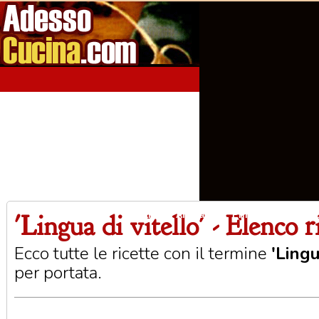
'Lingua di vitello' - Elenco r
Home
Aperitivi
Antipasti
Primi Piatti
Seco
Ecco tutte le ricette con il termine
'Lingu
per portata.