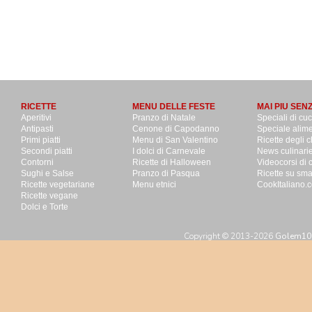
RICETTE
MENU DELLE FESTE
MAI PIU SEN
Aperitivi
Pranzo di Natale
Speciali di cu
Antipasti
Cenone di Capodanno
Speciale alime
Primi piatti
Menu di San Valentino
Ricette degli c
Secondi piatti
I dolci di Carnevale
News culinari
Contorni
Ricette di Halloween
Videocorsi di 
Sughi e Salse
Pranzo di Pasqua
Ricette su sm
Ricette vegetariane
Menu etnici
CookItaliano.c
Ricette vegane
Dolci e Torte
Copyright © 2013-2026
Golem100 