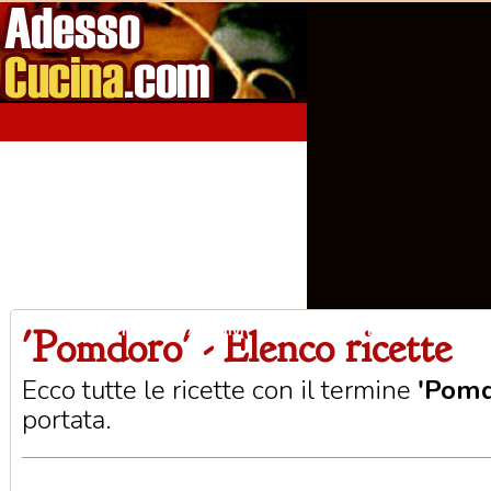
'Pomdoro' - Elenco ricette
Home
Aperitivi
Antipasti
Primi Piatti
Seco
Ecco tutte le ricette con il termine
'Pomd
portata.