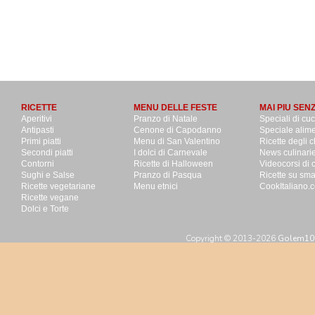
RICETTE
MENU DELLE FESTE
MAI PIU SEN
Aperitivi
Pranzo di Natale
Speciali di cu
Antipasti
Cenone di Capodanno
Speciale alime
Primi piatti
Menu di San Valentino
Ricette degli c
Secondi piatti
I dolci di Carnevale
News culinari
Contorni
Ricette di Halloween
Videocorsi di 
Sughi e Salse
Pranzo di Pasqua
Ricette su sm
Ricette vegetariane
Menu etnici
CookItaliano.c
Ricette vegane
Dolci e Torte
Copyright © 2013-2026
Golem100 