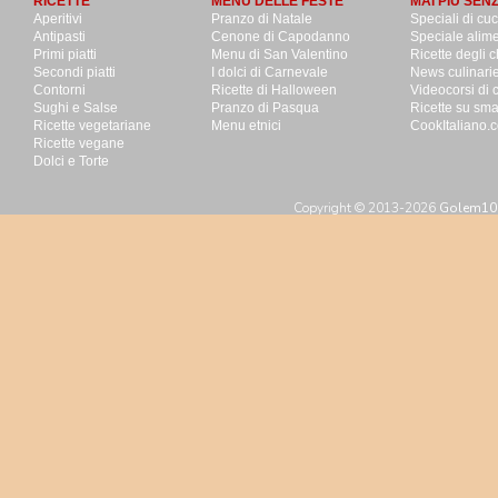
RICETTE
MENU DELLE FESTE
MAI PIU SEN
Aperitivi
Pranzo di Natale
Speciali di cu
Antipasti
Cenone di Capodanno
Speciale alime
Primi piatti
Menu di San Valentino
Ricette degli c
Secondi piatti
I dolci di Carnevale
News culinari
Contorni
Ricette di Halloween
Videocorsi di 
Sughi e Salse
Pranzo di Pasqua
Ricette su sm
Ricette vegetariane
Menu etnici
CookItaliano.c
Ricette vegane
Dolci e Torte
Copyright © 2013-2026
Golem100 