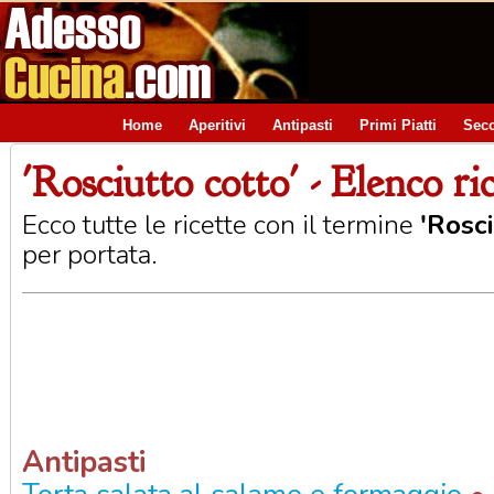
Home
Aperitivi
Antipasti
Primi Piatti
Seco
'Rosciutto cotto' - Elenco ri
Ecco tutte le ricette con il termine
'Rosci
per portata.
Antipasti