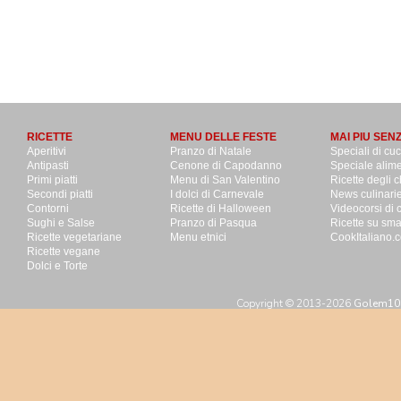
RICETTE
MENU DELLE FESTE
MAI PIU SEN
Aperitivi
Pranzo di Natale
Speciali di cu
Antipasti
Cenone di Capodanno
Speciale alime
Primi piatti
Menu di San Valentino
Ricette degli c
Secondi piatti
I dolci di Carnevale
News culinari
Contorni
Ricette di Halloween
Videocorsi di 
Sughi e Salse
Pranzo di Pasqua
Ricette su sm
Ricette vegetariane
Menu etnici
CookItaliano.c
Ricette vegane
Dolci e Torte
Copyright © 2013-2026
Golem100 