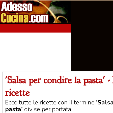
'Salsa per condire la pasta' -
Home
Aperitivi
Antipasti
Primi Piatti
Seco
ricette
Ecco tutte le ricette con il termine
'Sals
pasta'
divise per portata.