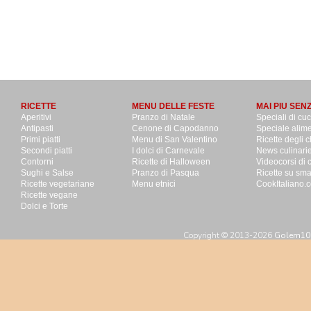
RICETTE
MENU DELLE FESTE
MAI PIU SEN
Aperitivi
Pranzo di Natale
Speciali di cu
Antipasti
Cenone di Capodanno
Speciale alime
Primi piatti
Menu di San Valentino
Ricette degli c
Secondi piatti
I dolci di Carnevale
News culinari
Contorni
Ricette di Halloween
Videocorsi di 
Sughi e Salse
Pranzo di Pasqua
Ricette su sm
Ricette vegetariane
Menu etnici
CookItaliano.c
Ricette vegane
Dolci e Torte
Copyright © 2013-2026
Golem100 