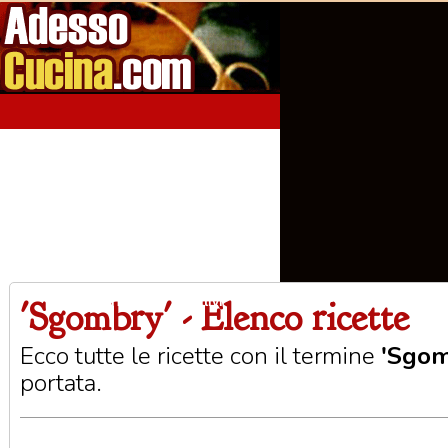
'Sgombry' - Elenco ricette
Home
Aperitivi
Antipasti
Primi Piatti
Seco
Ecco tutte le ricette con il termine
'Sgom
portata.