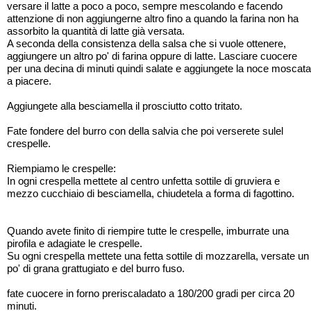
versare il latte a poco a poco, sempre mescolando e facendo
attenzione di non aggiungerne altro fino a quando la farina non ha
assorbito la quantità di latte già versata.
A seconda della consistenza della salsa che si vuole ottenere,
aggiungere un altro po' di farina oppure di latte. Lasciare cuocere
per una decina di minuti quindi salate e aggiungete la noce moscata
a piacere.
Aggiungete alla besciamella il prosciutto cotto tritato.
Fate fondere del burro con della salvia che poi verserete sulel
crespelle.
Riempiamo le crespelle:
In ogni crespella mettete al centro unfetta sottile di gruviera e
mezzo cucchiaio di besciamella, chiudetela a forma di fagottino.
Quando avete finito di riempire tutte le crespelle, imburrate una
pirofila e adagiate le crespelle.
Su ogni crespella mettete una fetta sottile di mozzarella, versate un
po' di grana grattugiato e del burro fuso.
fate cuocere in forno preriscaladato a 180/200 gradi per circa 20
minuti.