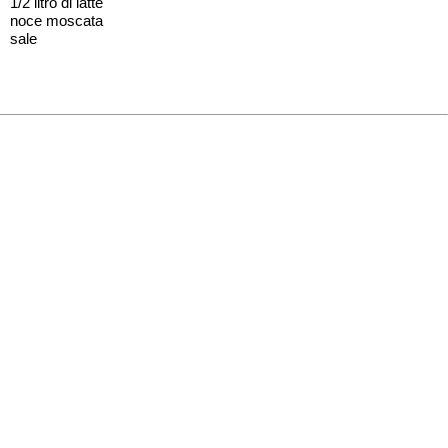
1/2 litro di latte
noce moscata
sale