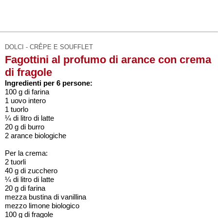
DOLCI - CRÊPE E SOUFFLET
Fagottini al profumo di arance con crema
di fragole
Ingredienti per 6 persone:
100 g di farina
1 uovo intero
1 tuorlo
¼ di litro di latte
20 g di burro
2 arance biologiche
Per la crema:
2 tuorli
40 g di zucchero
¼ di litro di latte
20 g di farina
mezza bustina di vanillina
mezzo limone biologico
100 g di fragole