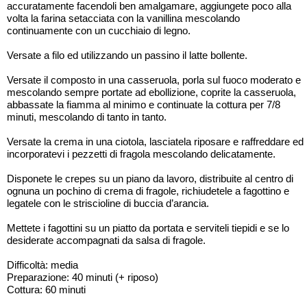
accuratamente facendoli ben amalgamare, aggiungete poco alla
volta la farina setacciata con la vanillina mescolando
continuamente con un cucchiaio di legno.
Versate a filo ed utilizzando un passino il latte bollente.
Versate il composto in una casseruola, porla sul fuoco moderato e
mescolando sempre portate ad ebollizione, coprite la casseruola,
abbassate la fiamma al minimo e continuate la cottura per 7/8
minuti, mescolando di tanto in tanto.
Versate la crema in una ciotola, lasciatela riposare e raffreddare ed
incorporatevi i pezzetti di fragola mescolando delicatamente.
Disponete le crepes su un piano da lavoro, distribuite al centro di
ognuna un pochino di crema di fragole, richiudetele a fagottino e
legatele con le striscioline di buccia d’arancia.
Mettete i fagottini su un piatto da portata e serviteli tiepidi e se lo
desiderate accompagnati da salsa di fragole.
Difficoltà: media
Preparazione: 40 minuti (+ riposo)
Cottura: 60 minuti