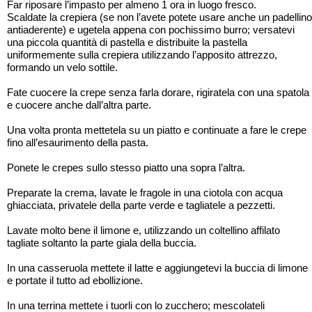
Far riposare l’impasto per almeno 1 ora in luogo fresco.
Scaldate la crepiera (se non l’avete potete usare anche un padellino
antiaderente) e ugetela appena con pochissimo burro; versatevi
una piccola quantità di pastella e distribuite la pastella
uniformemente sulla crepiera utilizzando l’apposito attrezzo,
formando un velo sottile.
Fate cuocere la crepe senza farla dorare, rigiratela con una spatola
e cuocere anche dall’altra parte.
Una volta pronta mettetela su un piatto e continuate a fare le crepe
fino all’esaurimento della pasta.
Ponete le crepes sullo stesso piatto una sopra l’altra.
Preparate la crema, lavate le fragole in una ciotola con acqua
ghiacciata, privatele della parte verde e tagliatele a pezzetti.
Lavate molto bene il limone e, utilizzando un coltellino affilato
tagliate soltanto la parte giala della buccia.
In una casseruola mettete il latte e aggiungetevi la buccia di limone
e portate il tutto ad ebollizione.
In una terrina mettete i tuorli con lo zucchero; mescolateli