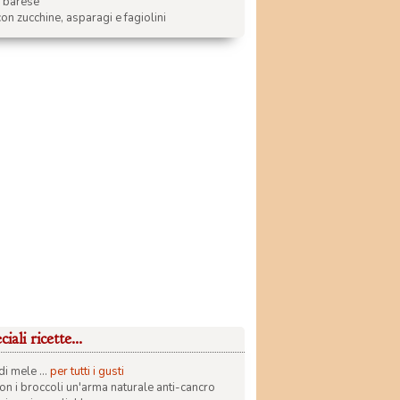
a barese
on zucchine, asparagi e fagiolini
iali ricette...
di mele ...
per tutti i gusti
con i broccoli un'arma naturale anti-cancro