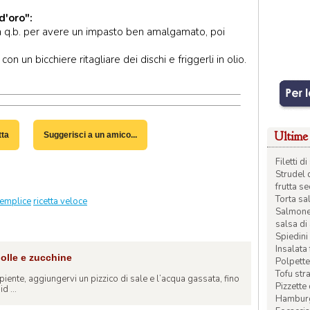
d'oro":
na q.b. per avere un impasto ben amalgamato, poi
 un bicchiere ritagliare dei dischi e friggerli in olio.
Ultime 
tta
Suggerisci a un amico...
Filetti 
Strudel 
frutta s
Torta sal
semplice
ricetta veloce
Salmone 
salsa di
Spiedini 
Insalata
polle e zucchine
Polpette
Tofu str
ipiente, aggiungervi un pizzico di sale e l’acqua gassata, fino
Pizzette
d ...
Hamburge