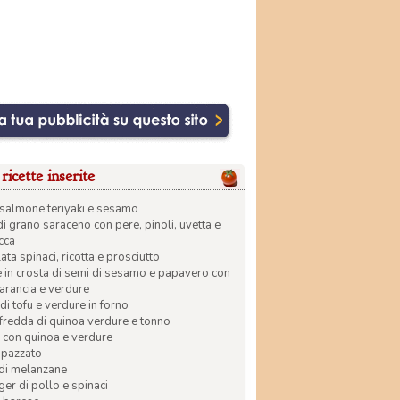
ricette inserite
di salmone teriyaki e sesamo
di grano saraceno con pere, pinoli, uvetta e
ecca
ata spinaci, ricotta e prosciutto
in crosta di semi di sesamo e papavero con
 arancia e verdure
di tofu e verdure in forno
 fredda di quinoa verdure e tonno
 con quinoa e verdure
apazzato
 di melanzane
r di pollo e spinaci