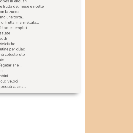
ecipes in english!
e frutta del mese e ricette
con la zucca
mo una torta...
di frutta, marmellata...
Veloci e semplici
 salate
reddi
Dietetiche
tine per ciliaci
nti colesterolo
ici
egetariane ...
an
mbini
olci veloci
speciali cucina...