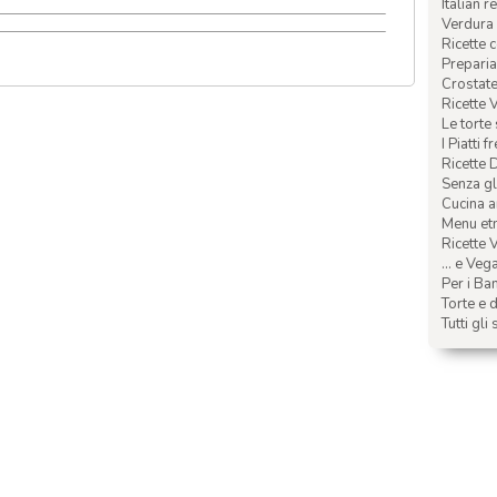
Italian r
Verdura 
Ricette 
Preparia
Crostate 
Ricette 
Le torte
I Piatti f
Ricette 
Senza glu
Cucina a
Menu etn
Ricette V
... e Veg
Per i Ba
Torte e d
Tutti gli 