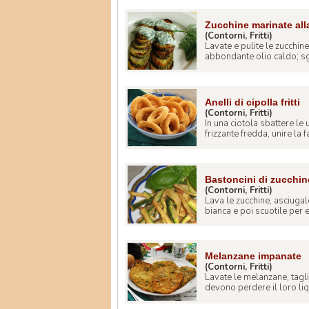
Zucchine marinate all
(Contorni, Fritti)
Lavate e pulite le zucchin
abbondante olio caldo; sg
Anelli di cipolla fritti
(Contorni, Fritti)
In una ciotola sbattere le
frizzante fredda, unire la far
Bastoncini di zucchin
(Contorni, Fritti)
Lava le zucchine, asciugal
bianca e poi scuotile per el
Melanzane impanate
(Contorni, Fritti)
Lavate le melanzane, taglia
devono perdere il loro liqu