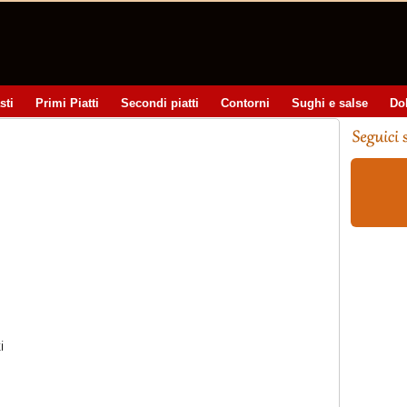
sti
Primi Piatti
Secondi piatti
Contorni
Sughi e salse
Do
i