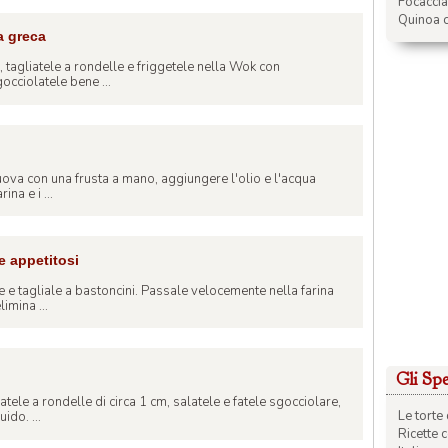
Focacci
Quinoa c
a greca
e, tagliatele a rondelle e friggetele nella Wok con
occiolatele bene ...
 uova con una frusta a mano, aggiungere l'olio e l'acqua
ina e i ...
e appetitosi
e e tagliale a bastoncini. Passale velocemente nella farina
imina ...
Gli Spec
tele a rondelle di circa 1 cm, salatele e fatele sgocciolare,
Le torte 
ido. ...
Ricette 