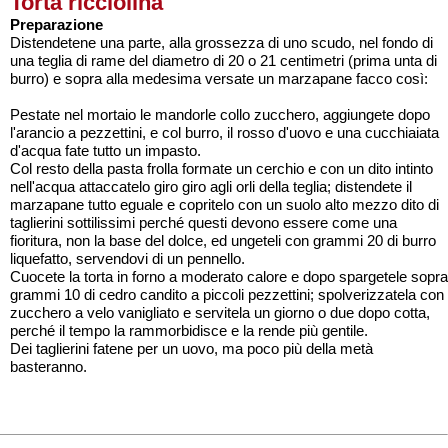
Torta ricciolina
Preparazione
Distendetene una parte, alla grossezza di uno scudo, nel fondo di
una teglia di rame del diametro di 20 o 21 centimetri (prima unta di
burro) e sopra alla medesima versate un marzapane facco così:
Pestate nel mortaio le mandorle collo zucchero, aggiungete dopo
l'arancio a pezzettini, e col burro, il rosso d'uovo e una cucchiaiata
d'acqua fate tutto un impasto.
Col resto della pasta frolla formate un cerchio e con un dito intinto
nell'acqua attaccatelo giro giro agli orli della teglia; distendete il
marzapane tutto eguale e copritelo con un suolo alto mezzo dito di
taglierini sottilissimi perché questi devono essere come una
fioritura, non la base del dolce, ed ungeteli con grammi 20 di burro
liquefatto, servendovi di un pennello.
Cuocete la torta in forno a moderato calore e dopo spargetele sopra
grammi 10 di cedro candito a piccoli pezzettini; spolverizzatela con
zucchero a velo vanigliato e servitela un giorno o due dopo cotta,
perché il tempo la rammorbidisce e la rende più gentile.
Dei taglierini fatene per un uovo, ma poco più della metà
basteranno.