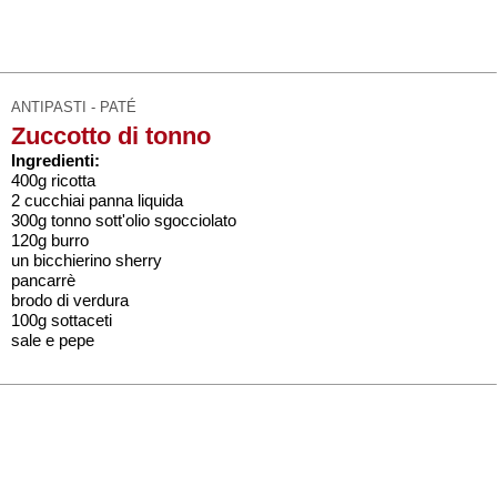
ANTIPASTI - PATÉ
Zuccotto di tonno
Ingredienti:
400g ricotta
2 cucchiai panna liquida
300g tonno sott'olio sgocciolato
120g burro
un bicchierino sherry
pancarrè
brodo di verdura
100g sottaceti
sale e pepe