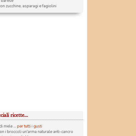
a barese
on zucchine, asparagi e fagiolini
iali ricette...
di mele ...
per tutti i gusti
con i broccoli un'arma naturale anti-cancro