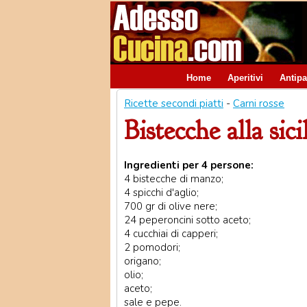
Home
Aperitivi
Antipa
Ricette secondi piatti
-
Carni rosse
Bistecche alla sici
Ingredienti per 4 persone:
4 bistecche di manzo;
4 spicchi d'aglio;
700 gr di olive nere;
24 peperoncini sotto aceto;
4 cucchiai di capperi;
2 pomodori;
origano;
olio;
aceto;
sale e pepe.