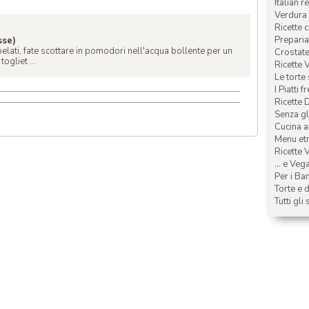
Italian r
Verdura 
Ricette 
Preparia
sse)
elati, fate scottare in pomodori nell'acqua bollente per un
Crostate 
ogliet ...
Ricette 
Le torte
I Piatti f
Ricette 
Senza glu
Cucina a
Menu etn
Ricette V
... e Veg
Per i Ba
Torte e d
Tutti gli 