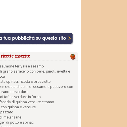
ricette inserite
di salmone teriyaki e sesamo
di grano saraceno con pere, pinoli, uvetta e
ecca
ata spinaci, ricotta e prosciutto
in crosta di semi di sesamo e papavero con
 arancia e verdure
di tofu e verdure in forno
 fredda di quinoa verdure e tonno
 con quinoa e verdure
apazzato
 di melanzane
r di pollo e spinaci