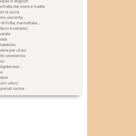
ecipes in english!
e frutta del mese e ricette
con la zucca
mo una torta...
di frutta, marmellata...
Veloci e semplici
 salate
reddi
Dietetiche
tine per ciliaci
nti colesterolo
ici
egetariane ...
an
mbini
olci veloci
speciali cucina...