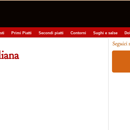
sti
Primi Piatti
Secondi piatti
Contorni
Sughi e salse
Do
liana