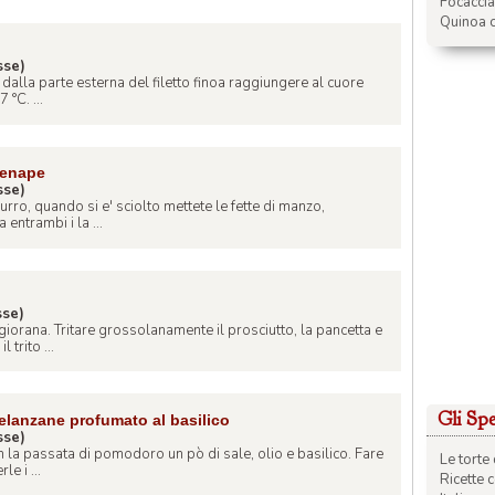
Focacci
Quinoa c
sse)
 dalla parte esterna del filetto finoa raggiungere al cuore
 °C. ...
senape
sse)
urro, quando si e' sciolto mettete le fette di manzo,
entrambi i la ...
sse)
orana. Tritare grossolanamente il prosciutto, la pancetta e
 trito ...
Gli Spec
elanzane profumato al basilico
sse)
 la passata di pomodoro un pò di sale, olio e basilico. Fare
Le torte 
le i ...
Ricette 