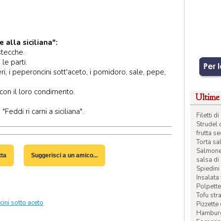
 alla siciliana":
istecche.
le parti.
i, i peperoncini sott'aceto, i pomidoro, sale, pepe,
con il loro condimento.
Ultime 
"Feddi ri carni a siciliana".
Filetti 
Strudel 
frutta s
Torta sal
Salmone 
tta
Suggerisci a un amico...
salsa di
Spiedini 
Insalata
Polpette
Tofu str
ini sotto aceto
Pizzette
Hamburge