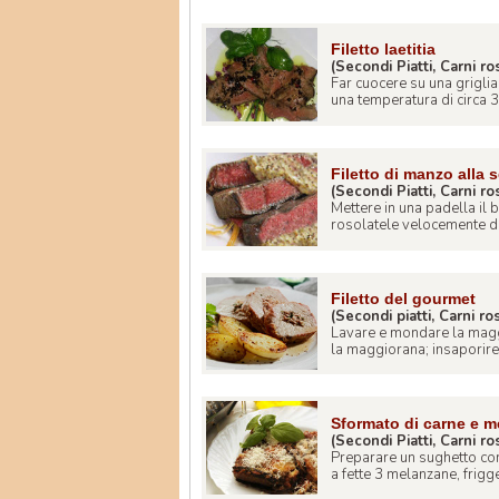
Filetto laetitia
(Secondi Piatti, Carni ro
Far cuocere su una griglia
una temperatura di circa 37
Filetto di manzo alla 
(Secondi Piatti, Carni ro
Mettere in una padella il b
rosolatele velocemente da 
Filetto del gourmet
(Secondi piatti, Carni ro
Lavare e mondare la maggi
la maggiorana; insaporire il
Sformato di carne e m
(Secondi Piatti, Carni ro
Preparare un sughetto con
a fette 3 melanzane, frigger