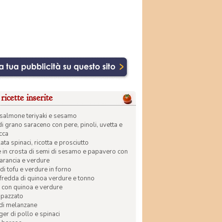
ricette inserite
di salmone teriyaki e sesamo
di grano saraceno con pere, pinoli, uvetta e
ecca
ata spinaci, ricotta e prosciutto
in crosta di semi di sesamo e papavero con
 arancia e verdure
di tofu e verdure in forno
 fredda di quinoa verdure e tonno
 con quinoa e verdure
apazzato
 di melanzane
r di pollo e spinaci