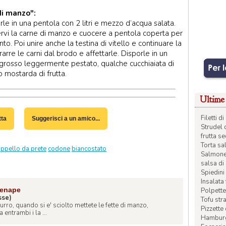
di manzo":
le in una pentola con 2 litri e mezzo d’acqua salata.
gervi la carne di manzo e cuocere a pentola coperta per
o. Poi unire anche la testina di vitello e continuare la
rarre le carni dal brodo e affettarle. Disporle in un
e grosso leggermente pestato, qualche cucchiaiata di
 mostarda di frutta.
Ultime 
Filetti 
tta
Suggerisci a un amico...
Strudel 
frutta s
Torta sal
appello da prete
codone
biancostato
Salmone 
salsa di
Spiedini 
Insalata
senape
Polpette
sse)
Tofu str
urro, quando si e' sciolto mettete le fette di manzo,
Pizzette
entrambi i la ...
Hamburge