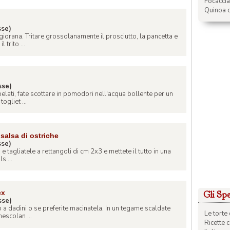
Focacci
Quinoa c
sse)
orana. Tritare grossolanamente il prosciutto, la pancetta e
 trito ...
sse)
elati, fate scottare in pomodori nell'acqua bollente per un
ogliet ...
salsa di ostriche
sse)
e tagliatele a rettangoli di cm 2x3 e mettete il tutto in una
s ...
ex
Gli Spec
sse)
 a dadini o se preferite macinatela. In un tegame scaldate
Le torte 
mescolan ...
Ricette 