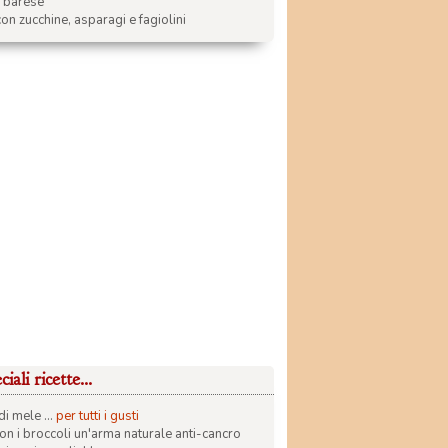
a barese
on zucchine, asparagi e fagiolini
iali ricette...
di mele ...
per tutti i gusti
con i broccoli un'arma naturale anti-cancro