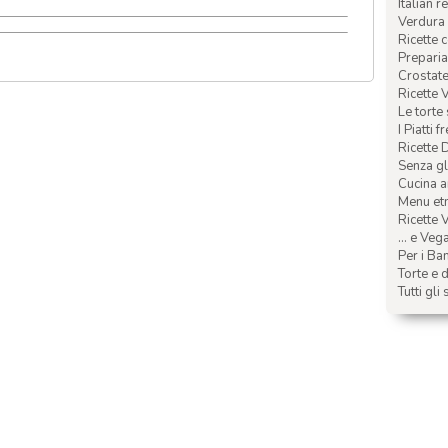
Italian r
Verdura 
Ricette 
Preparia
Crostate 
Ricette 
Le torte
I Piatti f
Ricette 
Senza glu
Cucina a
Menu etn
Ricette V
... e Veg
Per i Ba
Torte e d
Tutti gli 