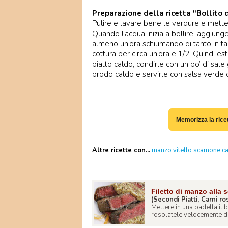
Preparazione della ricetta "Bollito 
Pulire e lavare bene le verdure e metter
Quando l’acqua inizia a bollire, aggiun
almeno un’ora schiumando di tanto in tant
cottura per circa un’ora e 1/2. Quindi est
piatto caldo, condirle con un po’ di sal
brodo caldo e servirle con salsa verde o
Memorizza la rice
Altre ricette con...
manzo
vitello
scamone
c
Filetto di manzo alla 
(Secondi Piatti, Carni ro
Mettere in una padella il b
rosolatele velocemente da 