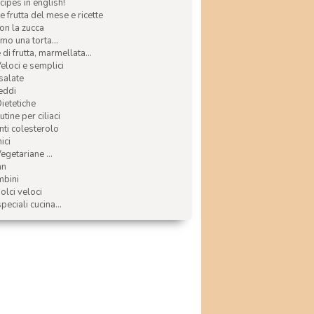
ecipes in english!
e frutta del mese e ricette
con la zucca
mo una torta...
di frutta, marmellata...
Veloci e semplici
 salate
reddi
Dietetiche
tine per ciliaci
nti colesterolo
ici
egetariane ...
an
mbini
olci veloci
speciali cucina...