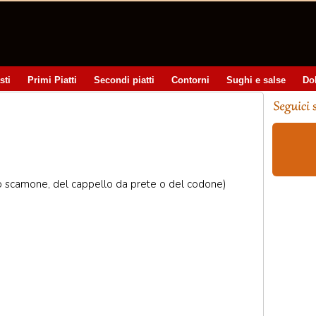
sti
Primi Piatti
Secondi piatti
Contorni
Sughi e salse
Do
lo scamone, del cappello da prete o del codone)