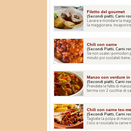
Filetto del gourmet
(Secondi piatti, Carni ro
Lavare e mondare la maggi
la maggiorana; insaporire il
Chili con carne
(Secondi Piatti, Carni ro
Se non usate i pomodori p
minuto poi scolateli bene, t
Manzo con verdure in 
(Secondi piatti, Carni ro
Prendete le fette di manzo 
terrina con 2 cucchiai di sal
Chili con carne tex-m
(Secondi Piatti, Carni ro
Tagliate la polpa di manzo
l’olio e rosolate la carne 