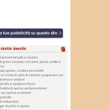
ricette inserite
di salmone teriyaki e sesamo
di grano saraceno con pere, pinoli, uvetta e
ecca
ata spinaci, ricotta e prosciutto
in crosta di semi di sesamo e papavero con
 arancia e verdure
di tofu e verdure in forno
 fredda di quinoa verdure e tonno
 con quinoa e verdure
apazzato
 di melanzane
r di pollo e spinaci