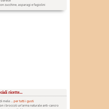
a barese
on zucchine, asparagi e fagiolini
iali ricette...
di mele ...
per tutti i gusti
con i broccoli un'arma naturale anti-cancro