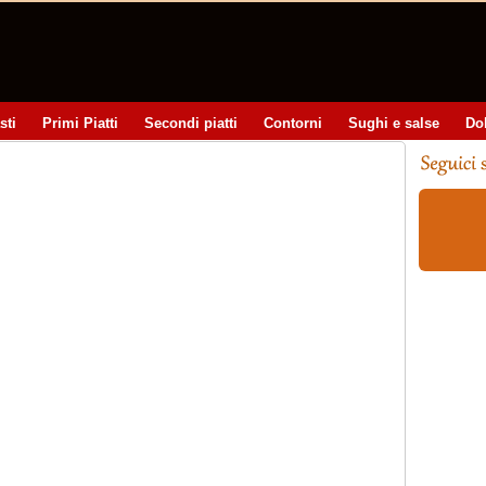
sti
Primi Piatti
Secondi piatti
Contorni
Sughi e salse
Do