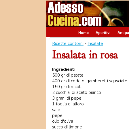
Home
Aperitivi
Antipa
Ricette contorni
-
Insalate
Insalata in rosa
Ingredienti:
500 gr di patate
400 gr di code di gamberetti sgusciate
150 gr di rucola
2 cucchiai di aceto bianco
3 grani di pepe
1 foglia di alloro
sale
pepe
olio d'oliva
succo di limone