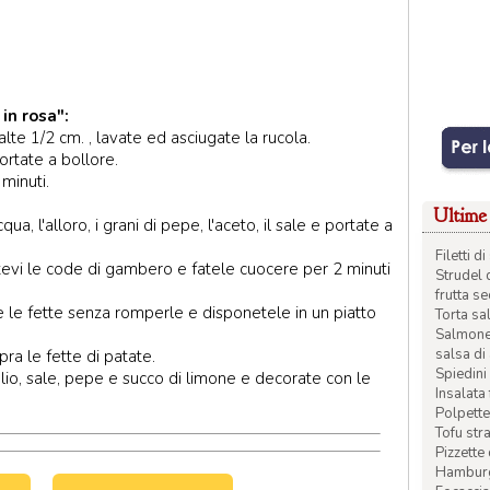
in rosa":
alte 1/2 cm. , lavate ed asciugate la rucola.
ortate a bollore.
minuti.
Ultime 
qua, l'alloro, i grani di pepe, l'aceto, il sale e portate a
Filetti 
tevi le code di gambero e fatele cuocere per 2 minuti
Strudel 
frutta s
 le fette senza romperle e disponetele in un piatto
Torta sal
Salmone 
salsa di
ra le fette di patate.
Spiedini 
lio, sale, pepe e succo di limone e decorate con le
Insalata
Polpette
Tofu str
Pizzette
Hamburge