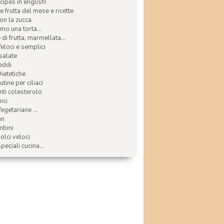
ecipes in english!
e frutta del mese e ricette
con la zucca
mo una torta...
di frutta, marmellata...
Veloci e semplici
 salate
reddi
Dietetiche
tine per ciliaci
nti colesterolo
ici
egetariane ...
an
mbini
olci veloci
speciali cucina...