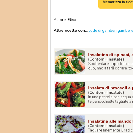
Memorizza la rice
Autore:
Elisa
Altre ricette con...
code di gamberi
gamberet
Insalatina di spinaci,
(Contorni, Insalate)
Sbollentare i cipollotti i
olio, fino a farli dorare, tog
Insalata di broccoli 
(Contorni, Insalate)
In una pentola con acqua a
le panocchiette tagliate a m
Insalatina alle mando
(Contorni, Insalate)
Tagliare finemente il radi