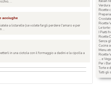
Italian r
chio, ...
Verdura 
Ricette 
Preparia
 e acciughe
Crostate 
Ricette 
iatele a listarelle (se volete fargli perdere l'amaro e per
Le torte
 ...
I Piatti f
Ricette 
Senza glu
Cucina a
Menu etn
metterli in una ciotola con il formaggio a dadini e la cipolla a
Ricette V
... e Veg
Per i Ba
Torte e d
Tutti gli 