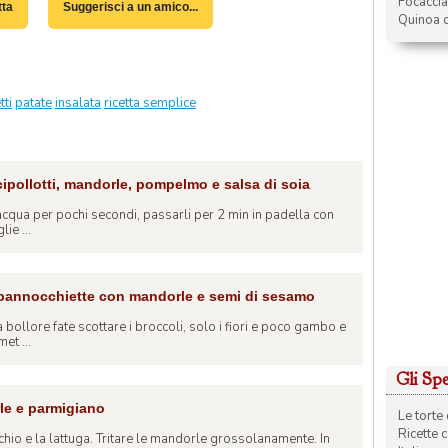
Focacci
tta
Suggerisci a un amico...
Quinoa c
ti
patate
insalata
ricetta semplice
 cipollotti, mandorle, pompelmo e salsa di soia
n acqua per pochi secondi, passarli per 2 min in padella con
lie ...
e pannocchiette con mandorle e semi di sesamo
 bollore fate scottare i broccoli, solo i fiori e poco gambo e
et ...
Gli Spec
rle e parmigiano
Le torte 
Ricette 
cchio e la lattuga. Tritare le mandorle grossolanamente. In