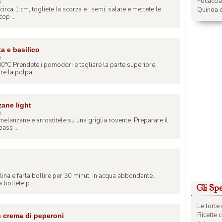
Focacci
)
 circa 1 cm, togliete la scorza e i semi, salate e mettete le
Quinoa c
op ...
ta e basilico
)
80°C Prendete i pomodori e tagliare la parte superiore,
e la polpa, ...
ane light
)
le melanzane e arrostitele su una griglia rovente. Preparare il
ass ...
)
lina e farla bollire per 30 minuti in acqua abbondante.
 bollete p ...
Gli Spec
Le torte 
Ricette 
n crema di peperoni