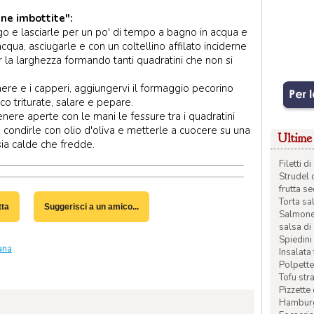
ne imbottite":
go e lasciarle per un po' di tempo a bagno in acqua e
cqua, asciugarle e con un coltellino affilato inciderne
r la larghezza formando tanti quadratini che non si
 nere e i capperi, aggiungervi il formaggio pecorino
ico triturate, salare e pepare.
ere aperte con le mani le fessure tra i quadratini
to, condirle con olio d'oliva e metterle a cuocere su una
Ultime 
sia calde che fredde.
Filetti 
Strudel 
frutta s
Torta sal
tta
Suggerisci a un amico...
Salmone 
salsa di
Spiedini 
ana
Insalata
Polpette
Tofu str
Pizzette
Hamburge