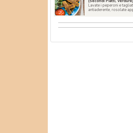
(Secondi Piatti, Verdure
Lavate i peperoni e tagliat
antiaderente, rosolate ap