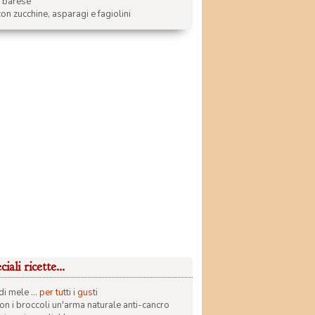
a barese
on zucchine, asparagi e fagiolini
iali ricette...
di mele ...
per tutti i gusti
con i broccoli un'arma naturale anti-cancro