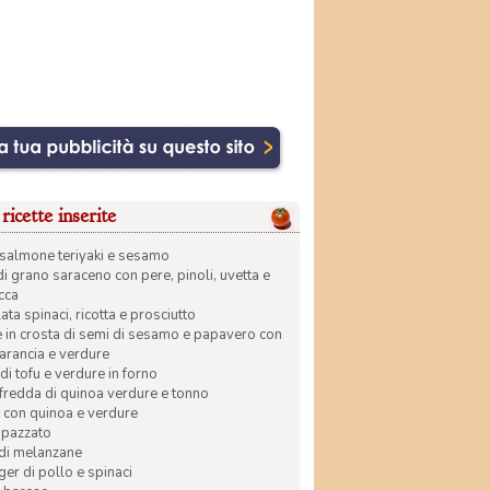
ricette inserite
di salmone teriyaki e sesamo
di grano saraceno con pere, pinoli, uvetta e
ecca
ata spinaci, ricotta e prosciutto
in crosta di semi di sesamo e papavero con
 arancia e verdure
di tofu e verdure in forno
 fredda di quinoa verdure e tonno
 con quinoa e verdure
apazzato
 di melanzane
r di pollo e spinaci