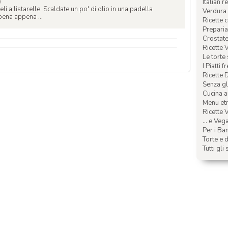
)
Italian r
eli a listarelle. Scaldate un po' di olio in una padella
Verdura 
pena appena ...
Ricette 
Preparia
Crostate 
Ricette 
Le torte
I Piatti f
Ricette 
Senza glu
Cucina a
Menu etn
Ricette V
... e Veg
Per i Ba
Torte e d
Tutti gli 