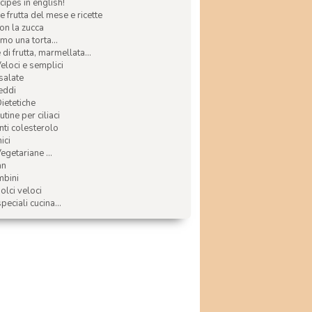
ecipes in english!
e frutta del mese e ricette
con la zucca
mo una torta...
di frutta, marmellata...
Veloci e semplici
 salate
reddi
Dietetiche
tine per ciliaci
nti colesterolo
ici
egetariane ...
an
mbini
olci veloci
speciali cucina...