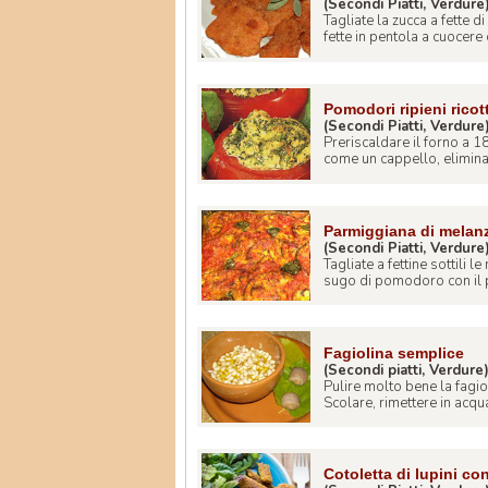
(Secondi Piatti, Verdure
Tagliate la zucca a fette di
fette in pentola a cuocere c
Pomodori ripieni ricot
(Secondi Piatti, Verdure
Preriscaldare il forno a 1
come un cappello, eliminar
Parmiggiana di melanz
(Secondi Piatti, Verdure
Tagliate a fettine sottili 
sugo di pomodoro con il p
Fagiolina semplice
(Secondi piatti, Verdure
Pulire molto bene la fagio
Scolare, rimettere in acqua
Cotoletta di lupini co