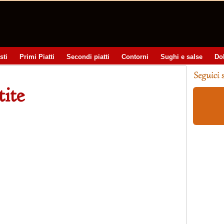
sti
Primi Piatti
Secondi piatti
Contorni
Sughi e salse
Do
ite