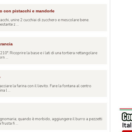
to con pistacchi e mandorle
stacchi, unire 2 cucchiai di zucchero e mescolare bene.
estante z ...
arancia
 210°. Ricoprire la base e i lati di una tortiera rettangolare
rn ...
o
cciare la farina con il lievito. Fare la fontana al centro
a l ...
agnomaria; quando è morbido, aggiungere il burro a pezzetti
rusta fi ...