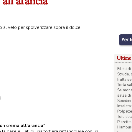
all'arancia
 al velo per spolverizzare sopra il dolce
Ultime 
Filetti 
Strudel 
frutta s
Torta sal
Salmone 
salsa di
i
Spiedini 
Insalata
Polpette
Tofu str
Pizzette
on crema all'arancia":
Hamburge
e la base e i lati di una tortiera rettangolare con un