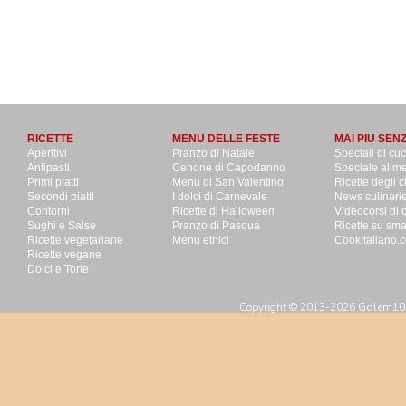
RICETTE
MENU DELLE FESTE
MAI PIU SEN
Aperitivi
Pranzo di Natale
Speciali di cu
Antipasti
Cenone di Capodanno
Speciale alime
Primi piatti
Menu di San Valentino
Ricette degli c
Secondi piatti
I dolci di Carnevale
News culinari
Contorni
Ricette di Halloween
Videocorsi di 
Sughi e Salse
Pranzo di Pasqua
Ricette su sm
Ricette vegetariane
Menu etnici
CookItaliano.c
Ricette vegane
Dolci e Torte
Copyright © 2013-2026
Golem100 