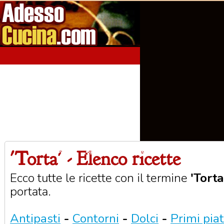
'Torta' - Elenco ricette
Home
Aperitivi
Antipasti
Primi Piatti
Seco
Ecco tutte le ricette con il termine
'Torta
portata.
Antipasti
-
Contorni
-
Dolci
-
Primi piat