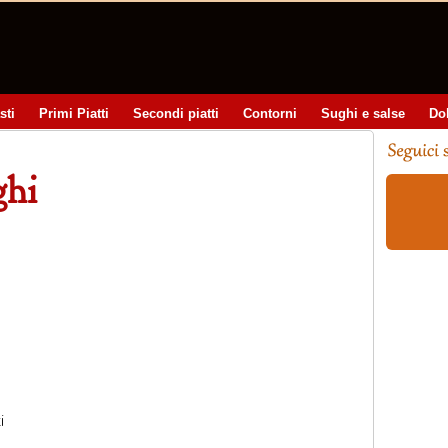
sti
Primi Piatti
Secondi piatti
Contorni
Sughi e salse
Do
ghi
i