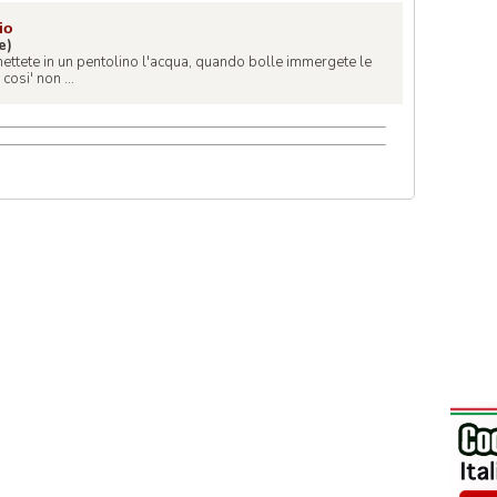
io
e)
ettete in un pentolino l'acqua, quando bolle immergete le
osi' non ...