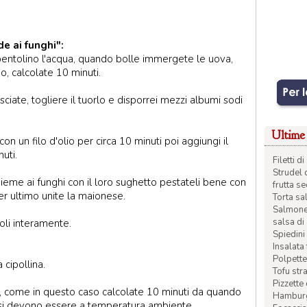
e ai funghi":
pentolino l'acqua, quando bolle immergete le uova,
o, calcolate 10 minuti.
ciate, togliere il tuorlo e disporrei mezzi albumi sodi
Ultime 
 con un filo d'olio per circa 10 minuti poi aggiungi il
uti.
Filetti 
Strudel 
insieme ai funghi con il loro sughetto pestateli bene con
frutta s
er ultimo unite la maionese.
Torta sal
Salmone 
salsa di
oli interamente.
Spiedini 
Insalata
Polpette
cipollina.
Tofu str
Pizzette
, come in questo caso calcolate 10 minuti da quando
Hamburge
si devono essere a temperatura ambiente