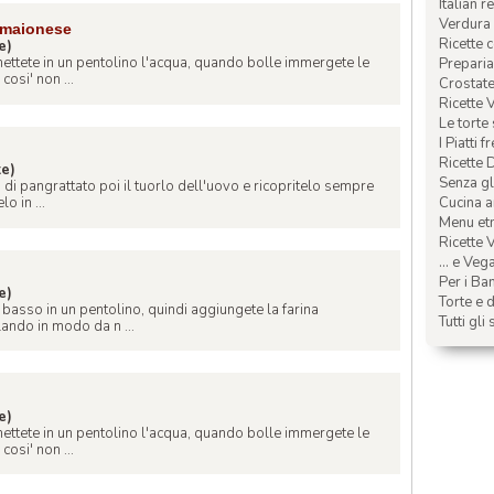
Italian r
Verdura 
 maionese
Ricette 
e)
ettete in un pentolino l'acqua, quando bolle immergete le
Preparia
osi' non ...
Crostate 
Ricette 
Le torte
I Piatti f
Ricette 
te)
Senza glu
3 di pangrattato poi il tuorlo dell'uovo e ricopritelo sempre
Cucina a
o in ...
Menu etn
Ricette V
... e Veg
Per i Ba
e)
Torte e d
o basso in un pentolino, quindi aggiungete la farina
Tutti gli 
ando in modo da n ...
e)
ettete in un pentolino l'acqua, quando bolle immergete le
osi' non ...