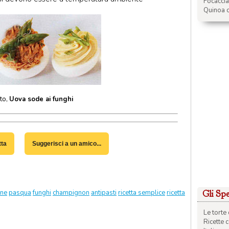
Focacci
Quinoa c
oto,
Uova sode ai funghi
tta
Suggerisci a un amico...
ene
pasqua
funghi
champignon
antipasti
ricetta semplice
ricetta
Gli Spec
Le torte 
Ricette 