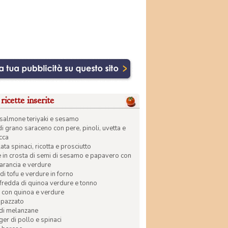
ricette inserite
di salmone teriyaki e sesamo
di grano saraceno con pere, pinoli, uvetta e
ecca
ata spinaci, ricotta e prosciutto
in crosta di semi di sesamo e papavero con
 arancia e verdure
di tofu e verdure in forno
 fredda di quinoa verdure e tonno
 con quinoa e verdure
apazzato
 di melanzane
r di pollo e spinaci