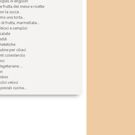
ecipes in english!
e frutta del mese e ricette
con la zucca
mo una torta...
di frutta, marmellata...
Veloci e semplici
 salate
reddi
Dietetiche
tine per ciliaci
nti colesterolo
ici
egetariane ...
an
mbini
olci veloci
speciali cucina...