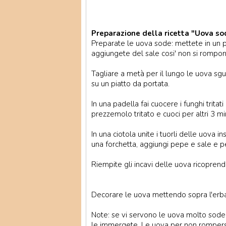
Preparazione della ricetta "Uova sod
Preparate le uova sode: mettete in un 
aggiungete del sale cosi' non si rompon
Tagliare a metà per il lungo le uova sgus
su un piatto da portata.
In una padella fai cuocere i funghi tritati
prezzemolo tritato e cuoci per altri 3 min
In una ciotola unite i tuorli delle uova 
una forchetta, aggiungi pepe e sale e p
Riempite gli incavi delle uova ricoprend
Decorare le uova mettendo sopra l'erba 
Note: se vi servono le uova molto sode
le immergete. Le uova per non romper