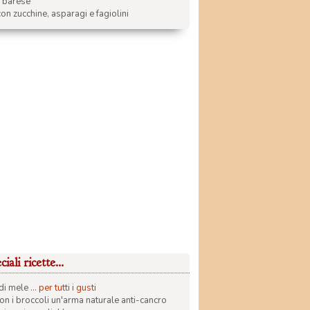
a barese
on zucchine, asparagi e fagiolini
iali ricette...
di mele ...
per tutti i gusti
con i broccoli un'arma naturale anti-cancro