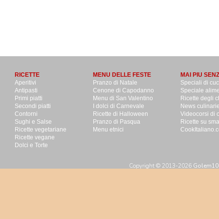
RICETTE
MENU DELLE FESTE
MAI PIU SEN
Aperitivi
Pranzo di Natale
Speciali di cu
Antipasti
Cenone di Capodanno
Speciale alime
Primi piatti
Menu di San Valentino
Ricette degli c
Secondi piatti
I dolci di Carnevale
News culinari
Contorni
Ricette di Halloween
Videocorsi di 
Sughi e Salse
Pranzo di Pasqua
Ricette su sm
Ricette vegetariane
Menu etnici
CookItaliano.c
Ricette vegane
Dolci e Torte
Copyright © 2013-2026
Golem100 