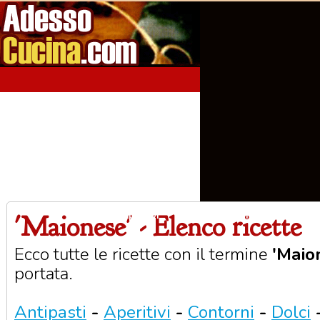
'Maionese' - Elenco ricette
Home
Aperitivi
Antipasti
Primi Piatti
Seco
Ecco tutte le ricette con il termine
'Maio
portata.
Antipasti
-
Aperitivi
-
Contorni
-
Dolci