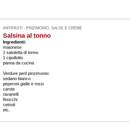
ANTIPASTI - PINZIMONIO, SALSE E CREME
Salsina al tonno
Ingredienti:
maionese
1 satoletta di tonno
1 cipollotto
panna da cucina
Verdure peril pinzimonio:
sedano bianco
peperoni gialle e rossi
carote
ravanelli
finocchi
cetrioli
etc.