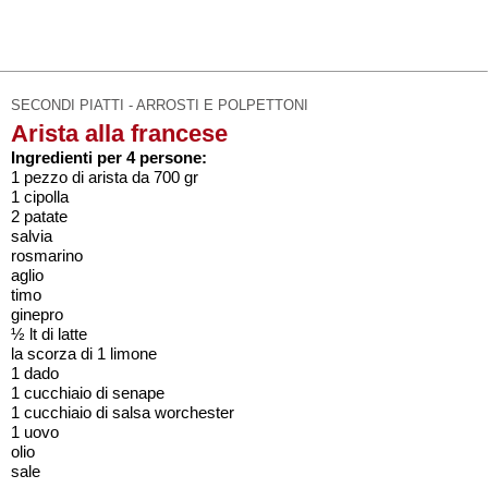
SECONDI PIATTI - ARROSTI E POLPETTONI
Arista alla francese
Ingredienti per 4 persone:
1 pezzo di arista da 700 gr
1 cipolla
2 patate
salvia
rosmarino
aglio
timo
ginepro
½ lt di latte
la scorza di 1 limone
1 dado
1 cucchiaio di senape
1 cucchiaio di salsa worchester
1 uovo
olio
sale