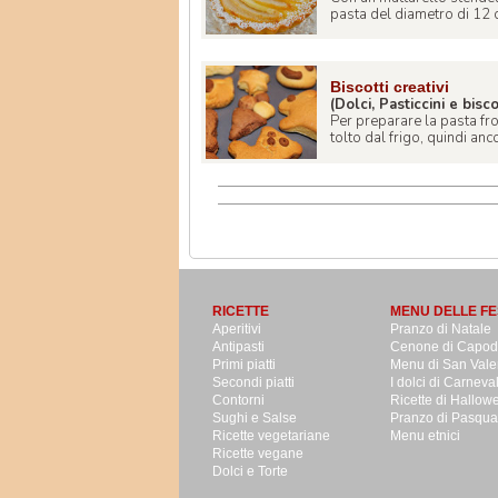
pasta del diametro di 12 ce
Biscotti creativi
(Dolci, Pasticcini e bisco
Per preparare la pasta frol
tolto dal frigo, quindi ancor
RICETTE
MENU DELLE FE
Aperitivi
Pranzo di Natale
Antipasti
Cenone di Capo
Primi piatti
Menu di San Vale
Secondi piatti
I dolci di Carneva
Contorni
Ricette di Hallow
Sughi e Salse
Pranzo di Pasqua
Ricette vegetariane
Menu etnici
Ricette vegane
Dolci e Torte