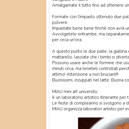
Amalgamate il tutto fino ad ottenere
Formate con l'impasto ottenuto due palle
polvere.
Impastate bene bene finchè non avrà un
Avvolgetele entrambe, ma separatamente
per circa un'ora.
A questo punto le due palle, la giallina
mattarello, lasciate che i bimbi si dive
Possono usare anche le formine che usan
minuti circa, ma teneteli controllati perc
attimo! Attenzione a non bruciarli!!!
Buonissimi, inzuppati nel latte. Buona co
MIAU mini art university:
è un laboratorio artistico itinerante per 
Le feste di compleanno si svolgono a dom
MIAU organizza laboratori artistici per ev