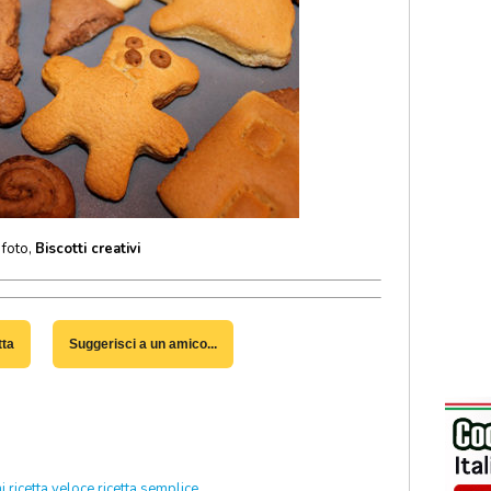
 foto,
Biscotti creativi
tta
Suggerisci a un amico...
i
ricetta veloce
ricetta semplice