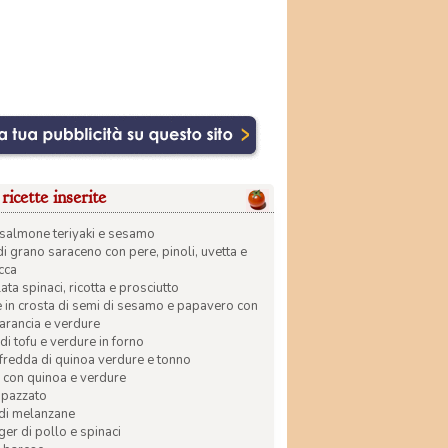
ricette inserite
di salmone teriyaki e sesamo
di grano saraceno con pere, pinoli, uvetta e
ecca
ata spinaci, ricotta e prosciutto
in crosta di semi di sesamo e papavero con
 arancia e verdure
di tofu e verdure in forno
 fredda di quinoa verdure e tonno
 con quinoa e verdure
apazzato
 di melanzane
r di pollo e spinaci