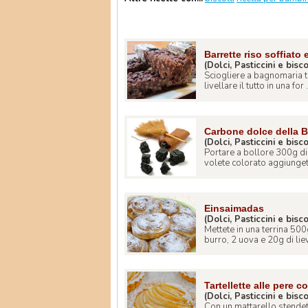
Barrette riso soffiato 
(Dolci, Pasticcini e bisco
Sciogliere a bagnomaria tut
livellare il tutto in una for .
Carbone dolce della 
(Dolci, Pasticcini e bisco
Portare a bollore 300g di
volete colorato aggiungete 
Einsaimadas
(Dolci, Pasticcini e bisco
Mettete in una terrina 500
burro, 2 uova e 20g di lievi
Tartellette alle pere 
(Dolci, Pasticcini e bisco
Con un mattarello stendet