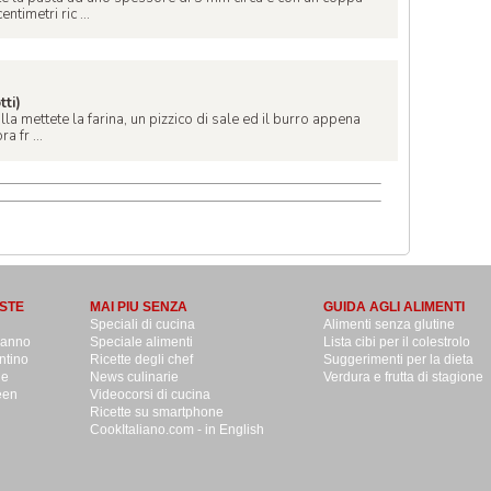
ntimetri ric ...
tti)
la mettete la farina, un pizzico di sale ed il burro appena
a fr ...
STE
MAI PIU SENZA
GUIDA AGLI ALIMENTI
Speciali di cucina
Alimenti senza glutine
danno
Speciale alimenti
Lista cibi per il colestrolo
ntino
Ricette degli chef
Suggerimenti per la dieta
le
News culinarie
Verdura e frutta di stagione
een
Videocorsi di cucina
Ricette su smartphone
CookItaliano.com - in English