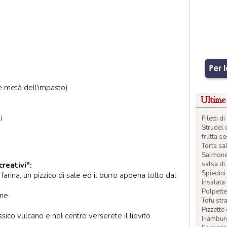
e metà dell'impasto)
Ultime 
i
Filetti 
Strudel 
frutta s
Torta sal
Salmone 
salsa di
reativi":
Spiedini 
farina, un pizzico di sale ed il burro appena tolto dal
Insalata
Polpette
ne.
Tofu str
Pizzette
sico vulcano e nel centro verserete il lievito
Hamburge