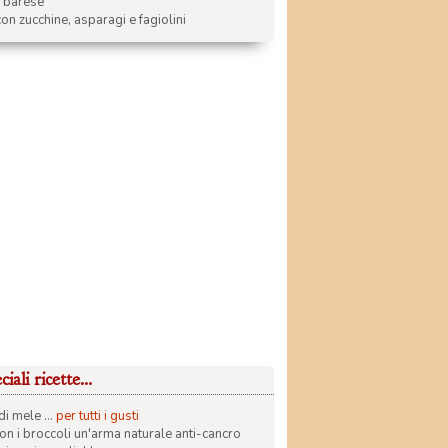
a barese
on zucchine, asparagi e fagiolini
iali ricette...
di mele ...
per tutti i gusti
con i broccoli un'arma naturale anti-cancro