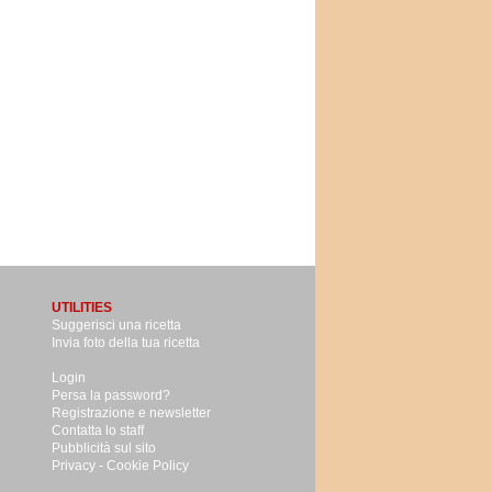
UTILITIES
Suggerisci una ricetta
Invia foto della tua ricetta
Login
Persa la password?
Registrazione e newsletter
Contatta lo staff
Pubblicità sul sito
Privacy -
Cookie Policy