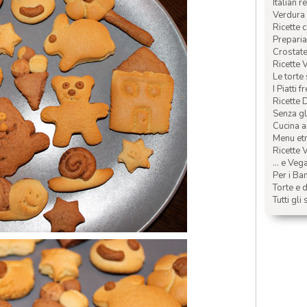
Italian r
Verdura 
Ricette 
Preparia
Crostate 
Ricette 
Le torte
I Piatti f
Ricette 
Senza glu
Cucina a
Menu etn
Ricette V
... e Veg
Per i Ba
Torte e d
Tutti gli 