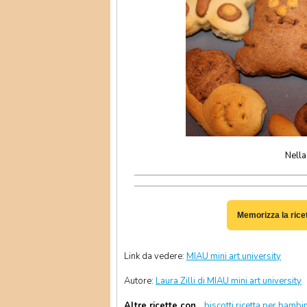
Nella
Memorizza la rice
Link da vedere:
MIAU mini art university
Autore:
Laura Zilli di MIAU mini art university
Altre ricette con...
biscotti
ricetta per bambin