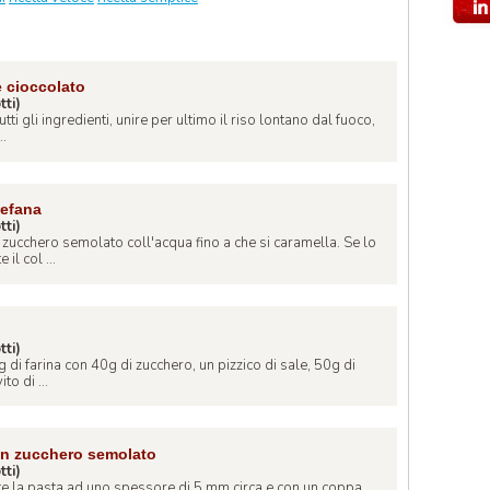
e cioccolato
tti)
ti gli ingredienti, unire per ultimo il riso lontano dal fuoco,
..
Befana
tti)
 zucchero semolato coll'acqua fino a che si caramella. Se lo
il col ...
tti)
g di farina con 40g di zucchero, un pizzico di sale, 50g di
to di ...
con zucchero semolato
tti)
e la pasta ad uno spessore di 5 mm circa e con un coppa