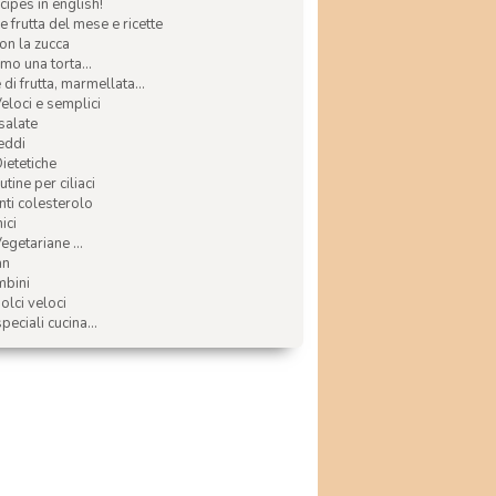
ecipes in english!
e frutta del mese e ricette
con la zucca
mo una torta...
di frutta, marmellata...
Veloci e semplici
 salate
reddi
Dietetiche
tine per ciliaci
nti colesterolo
ici
egetariane ...
an
mbini
olci veloci
speciali cucina...