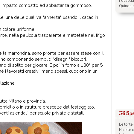
Focacci
 un impasto compatto ed abbastanza gommoso.
Quinoa c
, una delle quali va "annerita" usando il cacao in
 colore uniforme.
, nella pellicola trasparente e mettetele nel frigo
 e la marroncina, sono pronte per essere stese con il
rtano componendo semplici "disegni" bicolori.
o di solito per giocare. E poi in forno a 180° per 5
hè i lavoretti creativi, meno spessi, cuociono in un
lazione!
tutta Milano e provincia.
icilio o in strutture prescelte dal festeggiato.
enti aziendali, per scuole private e statali.
Gli Spec
Le torte 
Ricette 