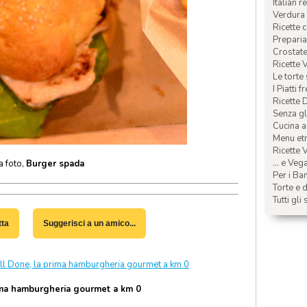
Italian r
Verdura 
Ricette 
Preparia
Crostate 
Ricette 
Le torte
I Piatti f
Ricette 
Senza glu
Cucina a
Menu etn
Ricette V
... e Veg
a foto,
Burger spada
Per i Ba
Torte e d
Tutti gli 
tta
Suggerisci a un amico...
l Done, la prima hamburgheria gourmet a km 0
ma hamburgheria gourmet a km 0