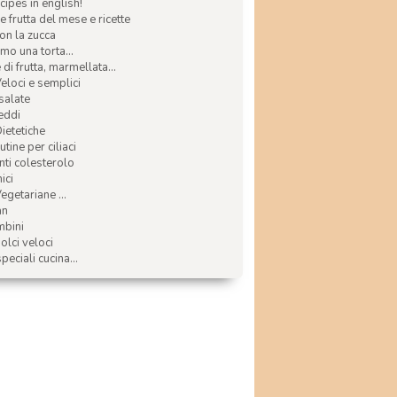
ecipes in english!
e frutta del mese e ricette
con la zucca
mo una torta...
di frutta, marmellata...
Veloci e semplici
 salate
reddi
Dietetiche
tine per ciliaci
nti colesterolo
ici
egetariane ...
an
mbini
olci veloci
speciali cucina...