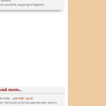
a barese
on zucchine, asparagi e fagiolini
iali ricette...
di mele ...
per tutti i gusti
con i broccoli un'arma naturale anti-cancro