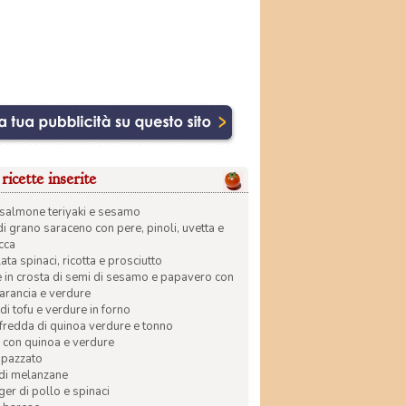
ricette inserite
di salmone teriyaki e sesamo
di grano saraceno con pere, pinoli, uvetta e
ecca
ata spinaci, ricotta e prosciutto
in crosta di semi di sesamo e papavero con
 arancia e verdure
di tofu e verdure in forno
 fredda di quinoa verdure e tonno
 con quinoa e verdure
apazzato
 di melanzane
r di pollo e spinaci