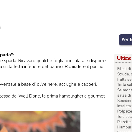
i
spada":
Ultime 
e spada. Ricavare qualche foglia d'insalata e disporre
ta sulla fetta inferiore del panino. Richiudere il panino
Filetti 
Strudel 
frutta s
ovenzale a base di olive nere, acciughe e capperi.
Torta sal
Salmone 
salsa di
ncessa da: Well Done, la prima hamburgheria gourmet
Spiedini 
Insalata
Polpette
Tofu str
Pizzette
Hamburge