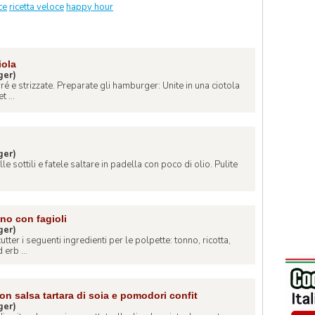
ce
ricetta veloce
happy hour
iola
ger)
ré e strizzate. Preparate gli hamburger: Unite in una ciotola
 ...
ger)
le sottili e fatele saltare in padella con poco di olio. Pulite
no con fagioli
ger)
utter i seguenti ingredienti per le polpette: tonno, ricotta,
erb ...
n salsa tartara di soia e pomodori confit
ger)