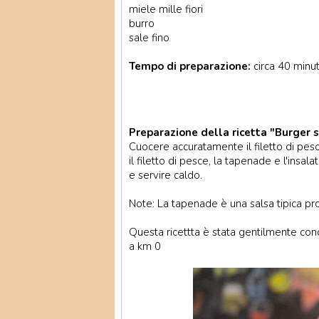
miele mille fiori
burro
sale fino
Tempo di preparazione:
circa 40 minut
Preparazione della ricetta "Burger 
Cuocere accuratamente il filetto di pesc
il filetto di pesce, la tapenade e l'insala
e servire caldo.
Note: La tapenade è una salsa tipica pr
Questa ricettta è stata gentilmente co
a km 0