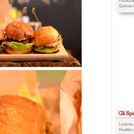
Focacci
Quinoa c
Gli Spec
Le torte 
Ricette 