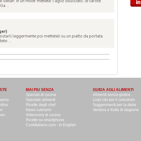
 seitan: In un mixer mettete: l'aglio sbucciato, le carote
la ...
ger)
tostarli leggermente poi metteteli su un piatto da portata.
te: ...
STE
MAI PIU SENZA
GUIDA AGLI ALIMENTI
Speciali di cucina
Alimenti senza glutine
danno
Speciale alimenti
Lista cibi per il colestrolo
ntino
Ricette degli chef
Suggerimenti per la dieta
le
News culinarie
Verdura e frutta di stagione
een
Videocorsi di cucina
Ricette su smartphone
CookItaliano.com - in English