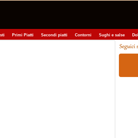
sti
Primi Piatti
Secondi piatti
Contorni
Sughi e salse
Do