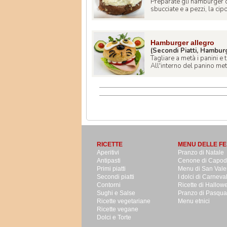
Preparate gli hamburger di
sbucciate e a pezzi, la cipol
Hamburger allegro
(Secondi Piatti, Hambur
Tagliare a metà i panini e 
All'interno del panino mette
RICETTE
MENU DELLE FE
Aperitivi
Pranzo di Natale
Antipasti
Cenone di Capo
Primi piatti
Menu di San Vale
Secondi piatti
I dolci di Carneva
Contorni
Ricette di Hallow
Sughi e Salse
Pranzo di Pasqua
Ricette vegetariane
Menu etnici
Ricette vegane
Dolci e Torte