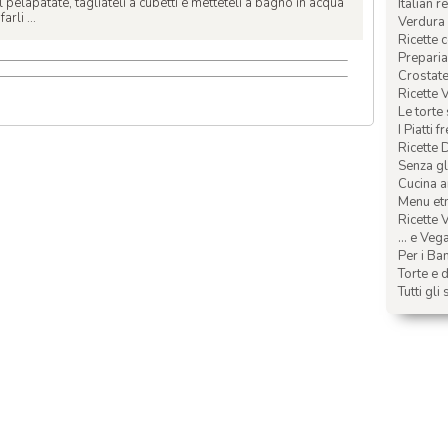
 pelapatate, tagliateli a cubetti e metteteli a bagno in acqua
Italian r
rli ...
Verdura 
Ricette 
Preparia
Crostate 
Ricette 
Le torte
I Piatti f
Ricette 
Senza glu
Cucina a
Menu etn
Ricette V
... e Veg
Per i Ba
Torte e d
Tutti gli 