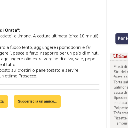
di Orata":
iacciato) e limone. A cottura ultimata (circa 10 minuti),
 burro a fuoco lento, aggiungere i pomodorini e far
re il pesce e farlo insaporire per un paio di minuti.
Ultime 
 aggiungere olio extra vergine di oliva, sale, pepe
il tutto.
Filetti 
sto sui crostini o pane tostato e servire,
Strudel 
un ottimo Prosecco.
frutta s
Torta sal
Salmone 
salsa di
Spiedini 
tta
Suggerisci a un amico...
Insalata
Polpette
Tofu str
Pizzette
Hamburge