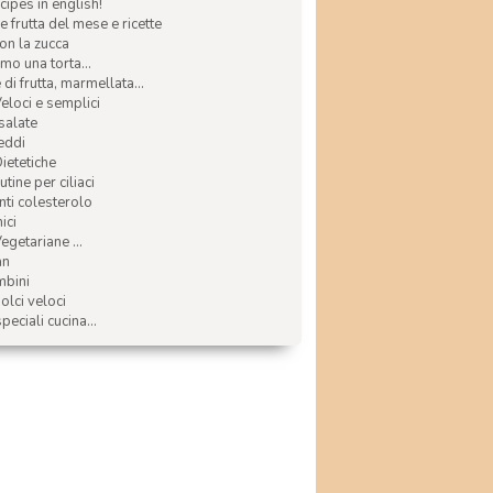
ecipes in english!
e frutta del mese e ricette
con la zucca
mo una torta...
di frutta, marmellata...
Veloci e semplici
 salate
reddi
Dietetiche
tine per ciliaci
nti colesterolo
ici
egetariane ...
an
mbini
olci veloci
speciali cucina...