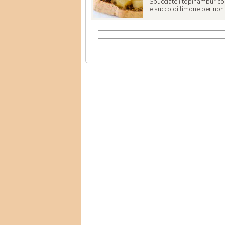
Sbucciate i topinambur col
e succo di limone per non fa