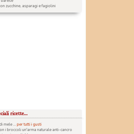
a barese
on zucchine, asparagi e fagiolini
iali ricette...
di mele ...
per tutti i gusti
con i broccoli un'arma naturale anti-cancro