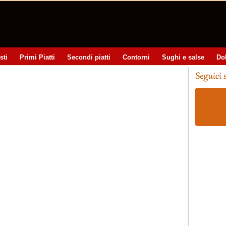
sti
Primi Piatti
Secondi piatti
Contorni
Sughi e salse
Do