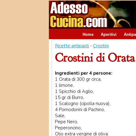
Home
Aperitivi
Antipa
Ricette antipasti
-
Crostini
Crostini di Orata
Ingredienti per 4 persone:
1 Orata di 300 gr circa,
1 limone,
1 Spicchio di Aglio,
15 gr di Burro,
1 Scalogno (cipolla nuova),
4 Pomodorini di Pachino,
Sale,
Pepe Nero,
Peperoncino,
Olio extra vergine di oliva.