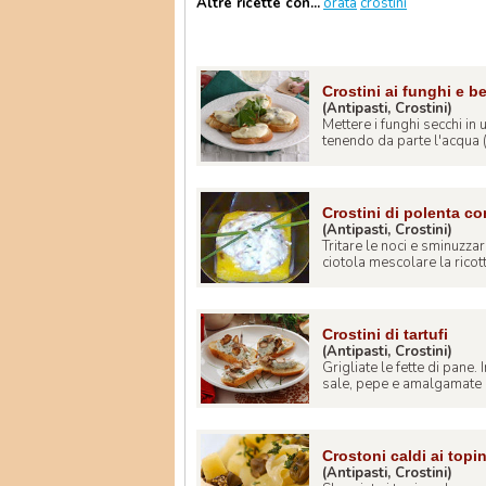
Altre ricette con...
orata
crostini
Crostini ai funghi e b
(Antipasti, Crostini)
Mettere i funghi secchi in
tenendo da parte l'acqua (fi
Crostini di polenta co
(Antipasti, Crostini)
Tritare le noci e sminuzzar
ciotola mescolare la ricotta
Crostini di tartufi
(Antipasti, Crostini)
Grigliate le fette di pane.
sale, pepe e amalgamate b
Crostoni caldi ai top
(Antipasti, Crostini)