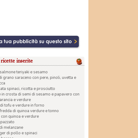
ricette inserite
di salmone teriyaki e sesamo
di grano saraceno con pere, pinoli, uvetta e
ecca
ata spinaci, ricotta e prosciutto
in crosta di semi di sesamo e papavero con
 arancia e verdure
di tofu e verdure in forno
 fredda di quinoa verdure e tonno
 con quinoa e verdure
apazzato
 di melanzane
r di pollo e spinaci