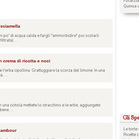
Focacci
Quinoa c
esciamella
 un po' di acqua calda e fargli "ammorbidire" poi scolarli
ltrata) ...
n crema di ricotta e noci
e l'erba cipollina. Grattuggiare la scorza del limone. In una
, ...
 In una ciotola mettete lo stracchino e le erbe, aggiungete
ene. ...
Gli Spec
Le torte 
inambour
Ricette 