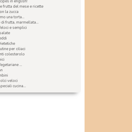
ecipes in english!
e frutta del mese e ricette
con la zucca
mo una torta...
di frutta, marmellata...
Veloci e semplici
 salate
reddi
Dietetiche
tine per ciliaci
nti colesterolo
ici
egetariane ...
an
mbini
olci veloci
speciali cucina...