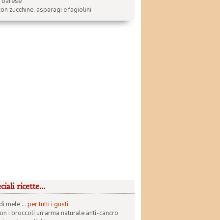
a barese
on zucchine, asparagi e fagiolini
iali ricette...
di mele ...
per tutti i gusti
con i broccoli un'arma naturale anti-cancro