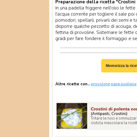
Preparazione della ricetta "Crostini 
In una padella friggere nell'olio le fett
l'acqua corrente per togliere il sale poi 
pomodori, spellarli, privarli dei semi e ta
disporre qualche pezzetto di acciuga, d
fettina di provoline. Sistemare le fette 
gradi per fare fondere il formaggio e ser
Memorizza la rice
Altre ricette con...
provolone
pane pugliese
Crostini di polenta co
(Antipasti, Crostini)
Tritare le noci e sminuzzar
ciotola mescolare la ricotta