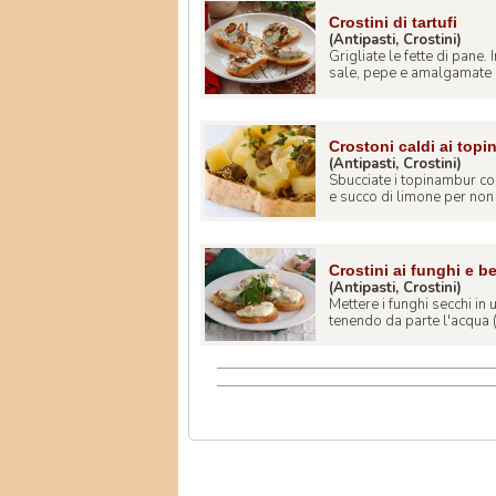
Crostini di tartufi
(Antipasti, Crostini)
Grigliate le fette di pane.
sale, pepe e amalgamate b
Crostoni caldi ai top
(Antipasti, Crostini)
Sbucciate i topinambur col
e succo di limone per non fa
Crostini ai funghi e b
(Antipasti, Crostini)
Mettere i funghi secchi in
tenendo da parte l'acqua (fi