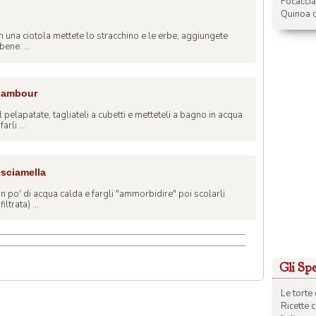
Focacci
Quinoa c
 In una ciotola mettete lo stracchino e le erbe, aggiungete
ene. ...
inambour
 pelapatate, tagliateli a cubetti e metteteli a bagno in acqua
rli ...
esciamella
 un po' di acqua calda e fargli "ammorbidire" poi scolarli
ltrata) ...
Gli Spec
Le torte 
Ricette 