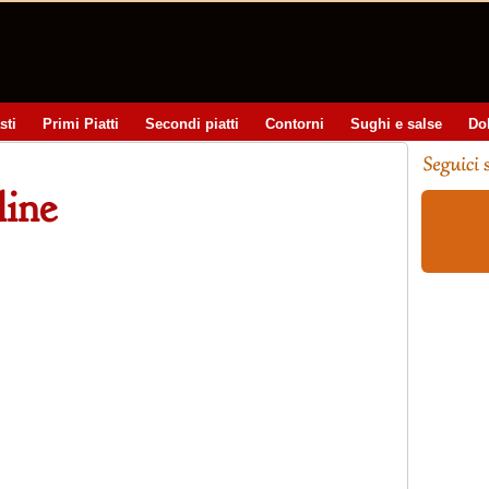
sti
Primi Piatti
Secondi piatti
Contorni
Sughi e salse
Do
line