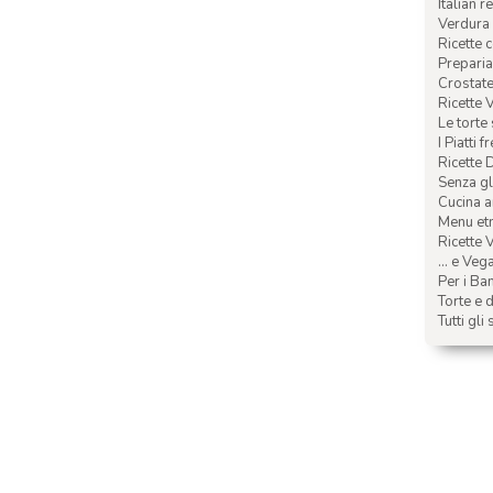
Italian r
Verdura 
Ricette 
Preparia
Crostate 
Ricette 
Le torte
I Piatti f
Ricette 
Senza glu
Cucina a
Menu etn
Ricette V
... e Veg
Per i Ba
Torte e d
Tutti gli 