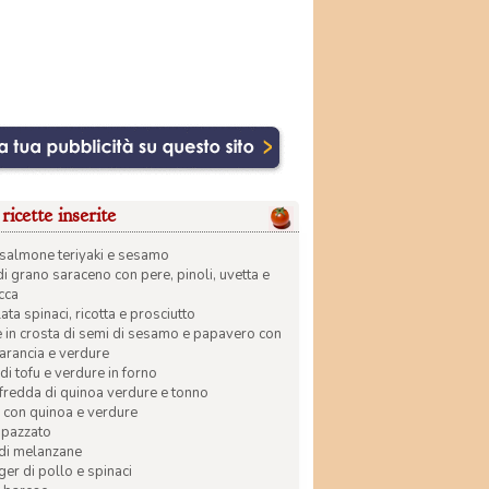
ricette inserite
di salmone teriyaki e sesamo
di grano saraceno con pere, pinoli, uvetta e
ecca
ata spinaci, ricotta e prosciutto
in crosta di semi di sesamo e papavero con
 arancia e verdure
di tofu e verdure in forno
 fredda di quinoa verdure e tonno
 con quinoa e verdure
apazzato
 di melanzane
r di pollo e spinaci