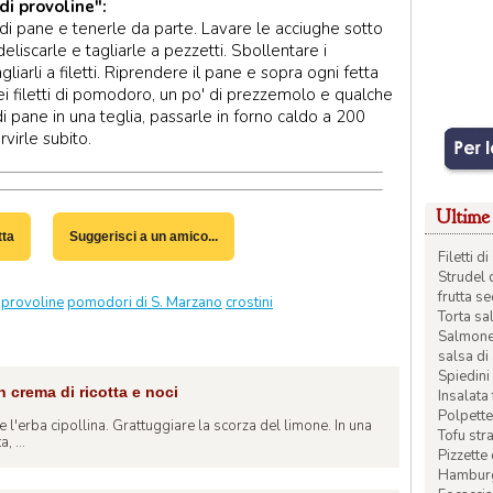
di provoline":
e di pane e tenerle da parte. Lavare le acciughe sotto
deliscarle e tagliarle a pezzetti. Sbollentare i
gliarli a filetti. Riprendere il pane e sopra ogni fetta
ei filetti di pomodoro, un po' di prezzemolo e qualche
di pane in una teglia, passarle in forno caldo a 200
virle subito.
Ultime 
tta
Suggerisci a un amico...
Filetti 
Strudel 
frutta s
provoline
pomodori di S. Marzano
crostini
Torta sal
Salmone 
salsa di
Spiedini 
n crema di ricotta e noci
Insalata
Polpette
e l'erba cipollina. Grattuggiare la scorza del limone. In una
Tofu str
, ...
Pizzette
Hamburge